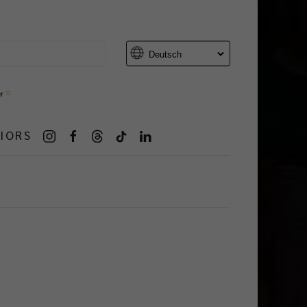
er
IORS