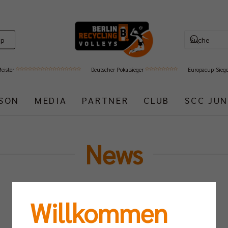
op
Meister
Deutscher Pokalsieger
Europacup-Sieg
ISON
MEDIA
PARTNER
CLUB
SCC JUN
News
Willkommen