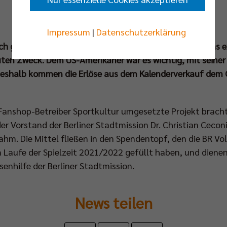
Impressum
|
Datenschutzerklärung
ch gestaltete BR Volleys Kalender 2022 war bei den Fans 
uten Zweck. Dem US-Amerikaner war es wichtig, mit seiner
eshalb kommen die Erlöse aus dem Kalenderverkauf dem C
nshop-Betreiber Sportkultur umgesetzte Projekt brachte 
 Vorstand der Berliner Stadtmission Dr. Christian Ceconi
hm. Die Mittel fließen in den Spendentopf, den die BR Vo
 Laufe der Spielzeit 2021/2022 gefüllt haben, und dienen
nhilfe der Berliner Stadtmission.
News teilen