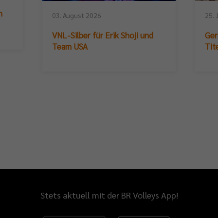
n
03. August 2026
25. 
VNL-Silber für Erik Shoji und
Ger
Team USA
Tit
Stets aktuell mit der BR Volleys App!