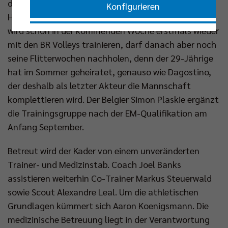
das Training von Team USA in der französischen
Konfigurieren
Hauptstadt unterstützt. Rückkehrer Moritz Reichert
wird schon in der kommenden Woche erstmals wieder
Nur essenzielle Cookies akzeptieren
mit den BR Volleys trainieren, darf danach aber noch
seine Flitterwochen nachholen, denn der 29-Jährige
Impressum
|
Datenschutzerklärung
hat im Sommer geheiratet, genauso wie Dagostino,
der deshalb als letzter Akteur die Mannschaft
komplettieren wird. Der Belgier Simon Plaskie ergänzt
die Trainingsgruppe nach der EM-Qualifikation am
Anfang September.
Betreut wird der Kader von einem unveränderten
Trainer- und Medizinstab. Coach Joel Banks
assistieren weiterhin Co-Trainer Markus Steuerwald
sowie Scout Alexandre Leal. Um die athletischen
Grundlagen kümmert sich Aaron Koenigsmann. Die
medizinische Betreuung liegt in der Verantwortung