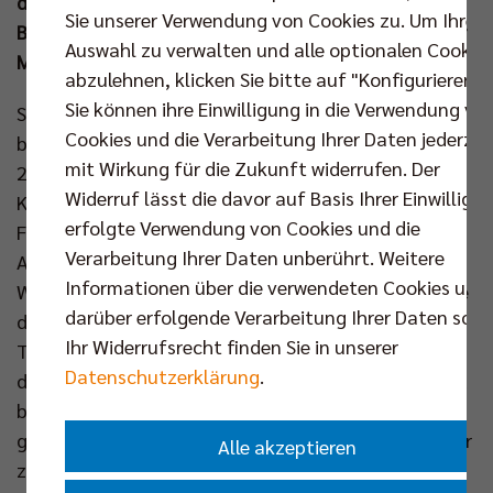
diesmal durchgängig das Auftaktprogramm. Die
Sie unserer Verwendung von Cookies zu. Um Ihre
Berliner Olympioniken stoßen nun nach und nach zur
Auswahl zu verwalten und alle optionalen Cookie
Mannschaft.
abzulehnen, klicken Sie bitte auf "Konfigurieren".
Sie können ihre Einwilligung in die Verwendung vo
Sieben Spieler, darunter vier Neuzugänge, schuften
Cookies und die Verarbeitung Ihrer Daten jederzei
bereits hart für den Erfolg in der kommenden Saison
mit Wirkung für die Zukunft widerrufen. Der
24/25. Gemeinsam mit Nehemiah Mote, Adam
Widerruf lässt die davor auf Basis Ihrer Einwilligu
Kowalski und Daniel Malescha nahmen die Neulinge
erfolgte Verwendung von Cookies und die
Florian Krage, Jake Hanes, Jan Fornal und Djifa
Verarbeitung Ihrer Daten unberührt. Weitere
Amedegnato das Training auf. In den nächsten
Informationen über die verwendeten Cookies und
Wochen wird sich die Gruppe peu à peu erweitern. Die
darüber erfolgende Verarbeitung Ihrer Daten sowi
deutschen Olympiateilnehmer Tobias Krick, Hannes
Ihr Widerrufsrecht finden Sie in unserer
Tille sowie Ruben Schott bekommen nach dem
Datenschutzerklärung
.
dramatischen Ausscheiden in Paris etwas Urlaub und
beginnen am 19. Aug mit der Vorbereitung. Gleiches
gilt für den neuen Mittelblocker Matthew Knigge, der
Alle akzeptieren
zusammen mit Libero Kyle Dagostino zurzeit noch