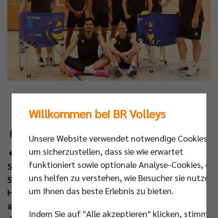
Foto: BR Volleys
Willkommen bei BR Volleys
S
eit einer Woche stehen die BR Volleys wieder
Unsere Website verwendet notwendige Cookies,
in der Trainingshalle und arbeiten auf den
um sicherzustellen, dass sie wie erwartet
Beginn der Spielzeit 2024/2025 Mitte
funktioniert sowie optionale Analyse-Cookies, die
September hin. Mit einem siebenköpfigen
uns helfen zu verstehen, wie Besucher sie nutzen,
Spieleraufgebot starteten die Hauptstädter im
um Ihnen das beste Erlebnis zu bieten.
Horst-Korber-Sportzentrum in die Vorbereitung und
anders als im Vorjahr leitet Trainer Joel Banks
Indem Sie auf "Alle akzeptieren" klicken, stimmen