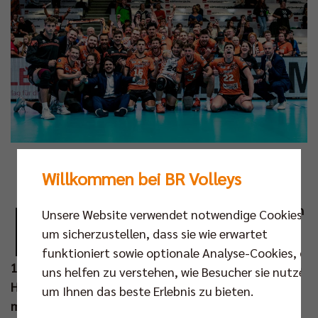
Foto: Elisabeth Kloth
Willkommen bei BR Volleys
N
icht nur sportlich erfolgreich, sondern auch
Unsere Website verwendet notwendige Cookies,
höchst unterhaltsam spielten sich die BR
um sicherzustellen, dass sie wie erwartet
Volleys am Samstag ins Finale des
funktioniert sowie optionale Analyse-Cookies, die
1KOMMA5° Ligacups. Der Deutsche Meister siegte im
uns helfen zu verstehen, wie Besucher sie nutzen,
Halbfinale gegen die SVG Lüneburg erneut souverän
um Ihnen das beste Erlebnis zu bieten.
mit 3:0 (25:22, 25:10, 25:19). Im Endspiel treffen die