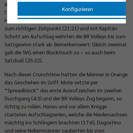
Angriffsfehlern von Jake Hanes glich Lüneburg aus
Konfigurieren
(15:15) und durch ein Kunstmann-Ass geriet man ins
Hintertreffen (17:18). Dann kam ein Ass von Hanes
Nur essenzielle Cookies akzeptieren
zum richtigen Zeitpunkt (21:21) und mit Kapitän
Schott am Aufschlag wehrten die BR Volleys bis zum
Impressum
|
Datenschutzerklärung
Satzgewinn stark ab. Bemerkenswert: Gleich zweimal
gab die SVG einen Blocktouch zu – so auch beim
Satzball (25:22).
Nach dieser Crunchtime hatten die Männer in Orange
das Geschehen im Griff. Mote setzte per
“Spreadblock“ das erste Ausrufzeichen im zweiten
Durchgang (4:3) und der BR Volleys Zug begann, so
richtig zu rollen. Hanes und vor allem Knigge
starteten Aufschlagserien, welche die Niedersachsen
mächtig ins Schlingern brachten (17:6). Dagostino
und seine Nebenmänner zauberten bis zum