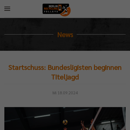
News
Startschuss: Bundesligisten beginnen
Titeljagd
Mi 18.09.2024