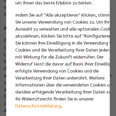
um Ihnen das beste Erlebnis zu bieten.
Ich denke, dadurch sind wir 110 Prozent bereit, diese
Saison noch mehr reinzuwerfen.“
Indem Sie auf "Alle akzeptieren" klicken, stimmen
Sie unserer Verwendung von Cookies zu. Um Ihre
ASV Dachau
Auswahl zu verwalten und alle optionalen Cookie
abzulehnen, klicken Sie bitte auf "Konfigurieren".
Den Start in die Saison hatte sich der ASV Dachau
Sie können ihre Einwilligung in die Verwendung vo
sicherlich anders vorgestellt. Beim 1KOMMA5°
Cookies und die Verarbeitung Ihrer Daten jederzei
Ligacup war für das Team von Trainer Patrick
mit Wirkung für die Zukunft widerrufen. Der
Steuerwald nichts zu holen, außer Erkenntnissen für
Widerruf lässt die davor auf Basis Ihrer Einwilligu
die nächsten Trainingseinheiten. „Das Basislevel,
erfolgte Verwendung von Cookies und die
also das schlechteste Spiel, weiter nach oben bringen
Verarbeitung Ihrer Daten unberührt. Weitere
sowie an Konstanz in Aufschlag und Annahme zu
Informationen über die verwendeten Cookies und
arbeiten, bleibt unsere Herausforderung“, sagt
darüber erfolgende Verarbeitung Ihrer Daten sowi
Steuerwald, der sein Team im Großen und Ganzen
Ihr Widerrufsrecht finden Sie in unserer
zusammenhalten konnte. „Das bedeutet aber auch,
Datenschutzerklärung
.
dass wir nach wie vor viele „Nichtprofis“ im Kader