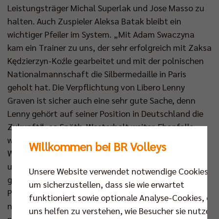
Leistungsträger Michal Superlak und Jose Masso zu
halten. Auch Zuspieler Aleksa Batak bleibt ein
wichtiger Pfeiler im System. „Mit Adam Swaczyna
kam ein Trainer zu uns, der sehr erfolgreich mit Zaksa
Kędzierzyn-Koźle gearbeitet und mit der polnischen
Nationalmannschaft die Silbermedaille in Paris
geholt hat. Die Verpflichtung von Libero Lenny
Graven ist sicher auch eine sehr gute Sache, denn
Lenny gehört auf seiner Position in Deutschland die
Zukunft“, so Späth-Westerholt weiter. Ebenfalls
weiter mit an Bord ist Marcus Böhme, laut Späth-
Willkommen bei BR Volleys
Westerholt ein Musterprofi hinsichtlich Einstellung
und körperlicher Fitness. Böhme ist ein Kämpfer und
Unsere Website verwendet notwendige Cookies,
glaubt an den großen Erfolg: „Das knapp verlorene
um sicherzustellen, dass sie wie erwartet
Playoff-Finale gegen Berlin ist sicher etwas, was wir
funktioniert sowie optionale Analyse-Cookies, die
nicht so schnell vergessen werden. Wir waren ganz
uns helfen zu verstehen, wie Besucher sie nutzen,
nah dran, den Titel nach Friedrichshafen zu holen.