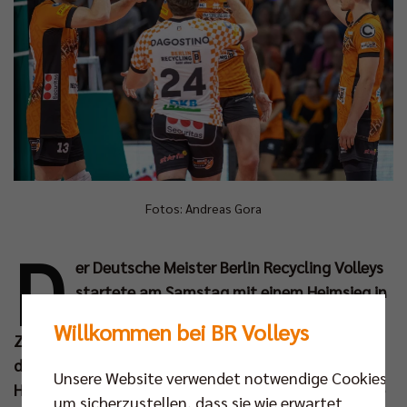
Fotos: Andreas Gora
D
er Deutsche Meister Berlin Recycling Volleys
startete am Samstag mit einem Heimsieg in
die 51. Bundesliga-Saison. Vor 5.120
Willkommen bei BR Volleys
Zuschauern in der Max-Schmeling-Halle gewannen
die Berliner mit 3:0 (25:16, 26:24, 25:21) gegen die
Unsere Website verwendet notwendige Cookies,
Helios Grizzlys Giesen. Schlüssel zum Sieg war für die
um sicherzustellen, dass sie wie erwartet