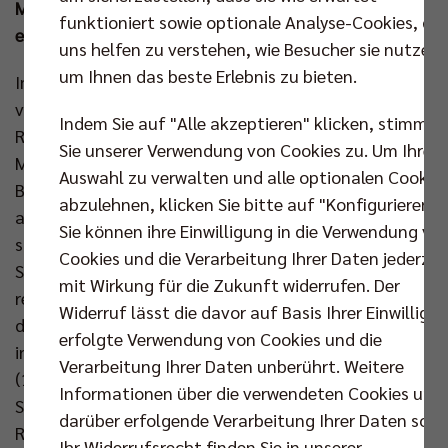
Mannschaft um Topscorer und MVP Jake Hanes die
funktioniert sowie optionale Analyse-Cookies, die
erfolgreiche Wende im zweiten Satz.
uns helfen zu verstehen, wie Besucher sie nutzen,
um Ihnen das beste Erlebnis zu bieten.
Im ersten Heimspiel der Saison standen neben den
vier Olympia-Fahrern Hannes Tille, Tobias Krick,
Indem Sie auf "Alle akzeptieren" klicken, stimmen
Ruben Schott und Moritz Reichert die drei US-Boys
Sie unserer Verwendung von Cookies zu. Um Ihre
Matthew Knigge, Jake Hanes und Kyle Dagostino von
Auswahl zu verwalten und alle optionalen Cookie
Beginn an auf dem Court. Diese deutsch-
abzulehnen, klicken Sie bitte auf "Konfigurieren".
amerikanische Achse zeigte sich mit Tille am Service
Sie können ihre Einwilligung in die Verwendung vo
sofort fokussiert. Bei 4:0 griff Gästecoach Itamar
Cookies und die Verarbeitung Ihrer Daten jederzei
Stein schon zur ersten Auszeit, aber weil Hanes
mit Wirkung für die Zukunft widerrufen. Der
reihenweise punktete, zogen die BR Volleys stringent
Widerruf lässt die davor auf Basis Ihrer Einwilligu
davon (11:5, 14:7). Die Berliner Hausherren waren
erfolgte Verwendung von Cookies und die
insbesondere deutlich konsequenter im Angriff
Verarbeitung Ihrer Daten unberührt. Weitere
(19:10) und für Begeisterung sorgten gegen
Informationen über die verwendeten Cookies und
Satzende zwei spektakuläre Blocks von Kapitän
darüber erfolgende Verarbeitung Ihrer Daten sowi
Ruben Schott (21:13, 23:15). Mit seinem vierten
Ihr Widerrufsrecht finden Sie in unserer