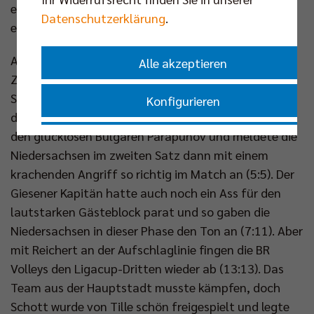
erfolgreichen Angriff beendete Matt Knigge den
Datenschutzerklärung
.
ersten Satz (25:16).
Auf den Rängen sorgte neben dem sportlichen
Alle akzeptieren
Zwischenergebnis die neue „ETL-Kisscam“ des
Spieltagspartners für beste Stimmung. Unten auf
Konfigurieren
dem Spielfeld ersetzte Grizzlys-Urgestein Wagner
den glücklosen Bulgaren Parapunov und meldete die
Nur essenzielle Cookies akzeptieren
Niedersachsen im zweiten Satz dann mit einem
krachenden Angriff so richtig im Match an (5:5). Der
Impressum
|
Datenschutzerklärung
Giesener Kapitän hatte auch noch ein Ass für den
lautstarken Gästeblock parat und so gaben die
Niedersachsen in dieser Phase den Ton an (7:11). Aber
mit Reichert an der Aufschlaglinie fingen die BR
Volleys den Ligacup-Dritten wieder ab (13:13). Das
Team aus der Hauptstadt musste kämpfen, doch
Schott wurde von Tille schön freigespielt und legte