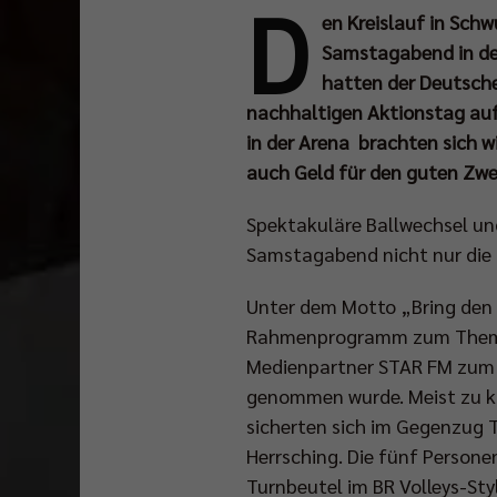
D
en Kreislauf in Sch
Samstagabend in der
hatten der Deutsche
nachhaltigen Aktionstag auf
in der Arena brachten sich w
auch Geld für den guten Zw
Spektakuläre Ballwechsel u
Samstagabend nicht nur die 
Unter dem Motto „Bring den K
Rahmenprogramm zum Thema K
Medienpartner STAR FM zum 
genommen wurde. Meist zu k
sicherten sich im Gegenzug 
Herrsching. Die fünf Persone
Turnbeutel im BR Volleys-Sty