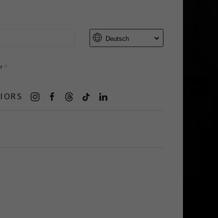
er
IORS