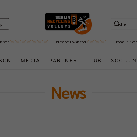
op
Meister
Deutscher Pokalsieger
Europacup-Sieg
ISON
MEDIA
PARTNER
CLUB
SCC JUN
News