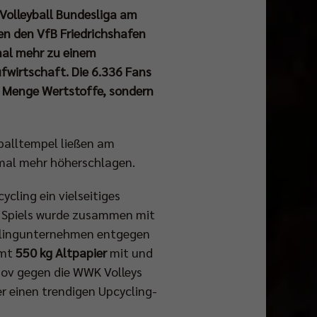
 Volleyball Bundesliga am
en den VfB Friedrichshafen
mal mehr zu einem
fwirtschaft. Die 6.336 Fans
ne Menge Wertstoffe, sondern
balltempel ließen am
nmal mehr höherschlagen.
cling ein vielseitiges
 Spiels wurde zusammen mit
clingunternehmen entgegen
amt
550 kg Altpapier
mit und
Nov gegen die WWK Volleys
r einen trendigen Upcycling-