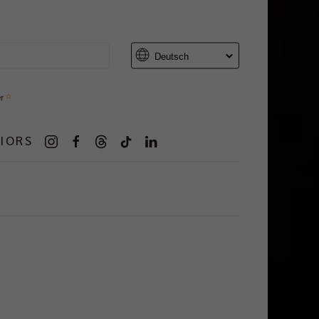
er
IORS