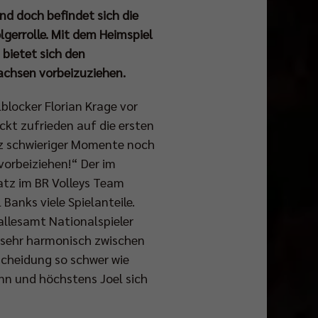
und doch befindet sich die
gerrolle. Mit dem Heimspiel
bietet sich den
achsen vorbeizuziehen.
lblocker Florian Krage vor
ickt zufrieden auf die ersten
tz schwieriger Momente noch
vorbeiziehen!“ Der im
atz im BR Volleys Team
anks viele Spielanteile.
 allesamt Nationalspieler
t sehr harmonisch zwischen
tscheidung so schwer wie
nn und höchstens Joel sich