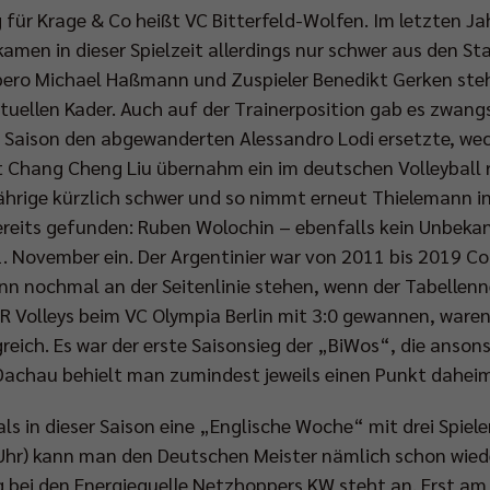
für Krage & Co heißt VC Bitterfeld-Wolfen. Im letzten Ja
 kamen in dieser Spielzeit allerdings nur schwer aus den S
bero Michael Haßmann und Zuspieler Benedikt Gerken steh
tuellen Kader. Auch auf der Trainerposition gab es zwan
r Saison den abgewanderten Alessandro Lodi ersetzte, wec
t Chang Cheng Liu übernahm ein im deutschen Volleybal
jährige kürzlich schwer und so nimmt erneut Thielemann i
bereits gefunden: Ruben Wolochin – ebenfalls kein Unbekan
01. November ein. Der Argentinier war von 2011 bis 2019 
nn nochmal an der Seitenlinie stehen, wenn der Tabellen
 BR Volleys beim VC Olympia Berlin mit 3:0 gewannen, war
lgreich. Es war der erste Saisonsieg der „BiWos“, die anson
Dachau behielt man zumindest jeweils einen Punkt daheim
als in dieser Saison eine „Englische Woche“ mit drei Spiel
hr) kann man den Deutschen Meister nämlich schon wieder 
g bei den Energiequelle Netzhoppers KW steht an. Erst a