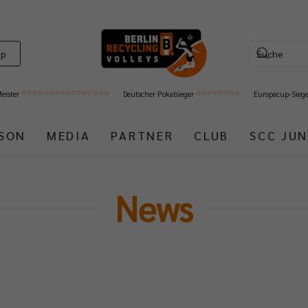
op
Meister
Deutscher Pokalsieger
Europacup-Sieg
ISON
MEDIA
PARTNER
CLUB
SCC JUN
News