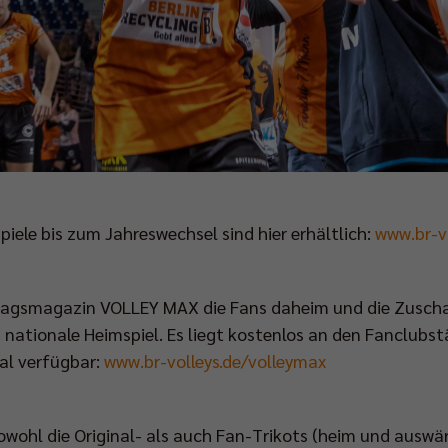
spiele bis zum Jahreswechsel sind hier erhältlich:
www.br-vo
ltagsmagazin VOLLEY MAX die Fans daheim und die Zuschau
 nationale Heimspiel. Es liegt kostenlos an den Fanclub
tal verfügbar:
www.br-volleys.de/volleymax
wohl die Original- als auch Fan-Trikots (heim und auswärt