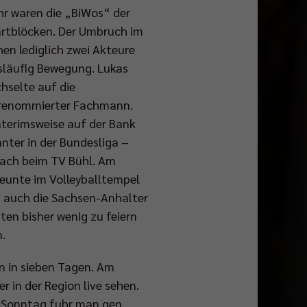
hr waren die „BiWos“ der
tartblöcken. Der Umbruch im
en lediglich zwei Akteure
gsläufig Bewegung. Lukas
hselte auf die
l renommierter Fachmann.
nterimsweise auf der Bank
nter in der Bundesliga –
Coach beim TV Bühl. Am
neunte im Volleyballtempel
en auch die Sachsen-Anhalter
sten bisher wenig zu feiern
.
en in sieben Tagen. Am
in der Region live sehen.
m Sonntag fuhr man gen