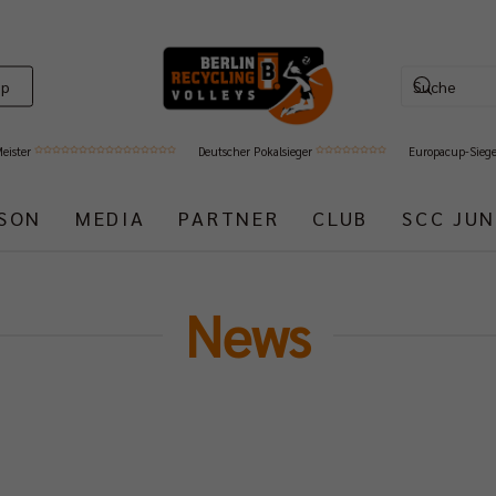
op
Meister
Deutscher Pokalsieger
Europacup-Sieg
ISON
MEDIA
PARTNER
CLUB
SCC JUN
News