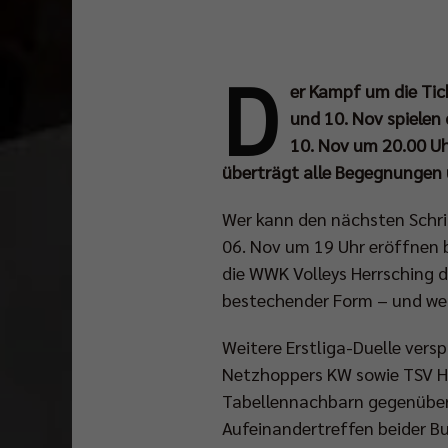
D
er Kampf um die Tick
und 10. Nov spielen
10. Nov um 20.00 Uh
überträgt alle Begegnungen un
Wer kann den nächsten Schr
06. Nov um 19 Uhr eröffnen be
die WWK Volleys Herrsching di
bestechender Form – und wer
Weitere Erstliga-Duelle vers
Netzhoppers KW sowie TSV Ha
Tabellennachbarn gegenüber.
Aufeinandertreffen beider Bun