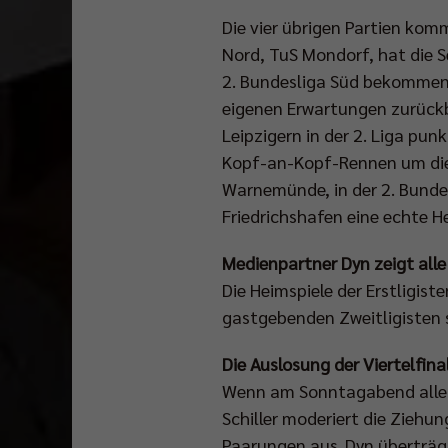
Die vier übrigen Partien kom
Nord, TuS Mondorf, hat die Se
2. Bundesliga Süd bekommen e
eigenen Erwartungen zurückbl
Leipzigern in der 2. Liga pun
Kopf-an-Kopf-Rennen um die T
Warnemünde, in der 2. Bundes
Friedrichshafen eine echte H
Medienpartner Dyn zeigt alle 
Die Heimspiele der Erstligi
gastgebenden Zweitligisten 
Die Auslosung der Viertelfina
Wenn am Sonntagabend alle P
Schiller moderiert die Ziehu
Paarungen aus. Dyn überträg