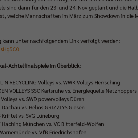
piele sind dann für den 23. und 24. Nov geplant und die Hal
fest, welche Mannschaften im März zum Showdown in die 
g kann unter nachfolgendem Link verfolgt werden:
3sHg5C0
l-Achtelfinalspiele im Überblick:
ERLIN RECYCLING Volleys vs. WWK Volleys Herrsching
ADEN VOLLEYS SSC Karlsruhe vs. Energiequelle Netzhopper
E. Volleys vs. SWD powervolleys Düren
SV Dachau vs. Helios GRIZZLYS Giesen
S Kriftel vs. SVG Lüneburg
SV Haching München vs. VC Bitterfeld-Wolfen
V Warnemünde vs. VfB Friedrichshafen