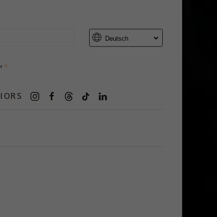
er
IORS