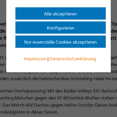
Alle akzeptieren
ets für das Viertelfinale des DVV-Pokals steht vor der Tü
Konfigurieren
 die 16 verbliebenen Teams um den Einzug in die Runde de
r findet die Auslosung der Viertelfinalbegegnungen stat
Nur essenzielle Cookies akzeptieren
d die Ziehung der Viertelfinals live.
itt auf dem Weg zum DVV-Pokalfinale nach Mannheim geh
Impressum
|
Datenschutzerklärung
i den Männern die Finalisten der Vorsaison, die Berlin Rec
e Achtelfinalspiele. Die Hauptstädter sind als Titelvertei
den zusätzlich die heimische Max-Schmeling-Halle hinter
prechen Hochspannung: Mit den Baden Volleys SSC Karlsru
ching München gegen den VC Bitterfeld-Wolfen stehen si
 Das Match ASV Dachau gegen Helios Grizzlys Giesen bed
desligisten in dieser Saison.