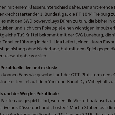
men mit einem Klassenunterschied daher. Der amtierende M
nkrechtstarter der 1. Bundesliga, die FT 1844 Freiburg zu 
s mit den SWD powervolleys Düren zu tun, die bisher in d
ieben und sich vom Pokalspiel einen wichtigen Impuls er
ktgleiche TuS Kriftel bekommt mit der SVG Lüneburg, die si
abellenführung in der 1. Liga liefert, einen klaren Favor
liga bislang ohne Niederlage, hat mit dem Spiel gegen d
erkulesaufgabe vor sich.
Pokalduelle live und exklusiv
sten können Fans wie gewohnt auf der OTT-Plattform geni
sind kostenfrei auf dem YouTube-Kanal Dyn Volleyball zu 
ls und der Weg ins Pokalfinale
artien ausgespielt sind, werden die Viertelfinalansetzun
ng live aus Düsseldorf und „Losfee“ Martin Stuber lost di
t die Auslosung am Sonntag, 10. Nov um 20 Uhr live auf