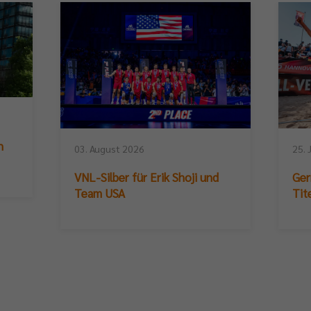
n
03. August 2026
25. 
VNL-Silber für Erik Shoji und
Ger
Team USA
Tit