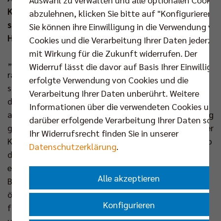
Klee übernehmen, der sich zukünftig verstärkt der
abzulehnen, klicken Sie bitte auf "Konfigurieren".
strategischen Entwicklung und der Vermarktung des
Sie können ihre Einwilligung in die Verwendung vo
Hauptstadtklubs widmen wird.
Cookies und die Verarbeitung Ihrer Daten jederzei
mit Wirkung für die Zukunft widerrufen. Der
„Die BR Volleys haben sich in den letzten Jahren
Widerruf lässt die davor auf Basis Ihrer Einwilligu
rasant entwickelt. Das betrifft nicht nur die
erfolgte Verwendung von Cookies und die
sportlichen Erfolge unserer Profimannschaft sowie
Verarbeitung Ihrer Daten unberührt. Weitere
den Zuschauerzuspruch in der Max-Schmeling-Halle,
Informationen über die verwendeten Cookies und
auch unser berlinweites Nachwuchskonzept ist stetig
darüber erfolgende Verarbeitung Ihrer Daten sowi
gewachsen. Zudem unterstützen wir im Rahmen einer
Ihr Widerrufsrecht finden Sie in unserer
Kooperation mit dem Berlin Brandenburger Sportclub
Datenschutzerklärung
.
den Frauen- und Mädchenvolleyball in der Region,
engagieren uns in verschiedenen Projekten für die
Alle akzeptieren
Berliner Stadtgesellschaft und wollen mit einer
ökologischen Nachhaltigkeitsstrategie bei diesem
Konfigurieren
für zukünftige Generationen zentralen Thema
unserer Verantwortung gerecht werden“, berichtet