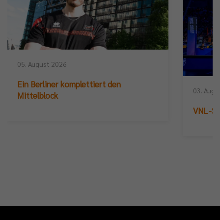
05. August 2026
Ein Berliner komplettiert den
03. Augu
Mittelblock
VNL-Sil