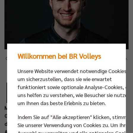
Willkommen bei BR Volleys
Oliver Sotte übernimmt ab sofort die Leitung der Geschäftsstelle.
(Foto: Justus Stegemann)
Unsere Website verwendet notwendige Cookies,
D
um sicherzustellen, dass sie wie erwartet
ie Berlin Recycling Volleys strukturieren ihre
funktioniert sowie optionale Analyse-Cookies, die
Geschäftsführung neu. Oliver Sotte, bisher
uns helfen zu verstehen, wie Besucher sie nutzen,
Teammanager des amtierenden Deutschen
um Ihnen das beste Erlebnis zu bieten.
Meisters und Pokalsiegers, wird die Leitung der
Geschäftsstelle im Horst-Korber-Sportzentrum und
Indem Sie auf "Alle akzeptieren" klicken, stimmen
damit die Verantwortung für alle operativen
Sie unserer Verwendung von Cookies zu. Um Ihre
Aufgabenbereiche von Geschäftsführer Matthias
Auswahl zu verwalten und alle optionalen Cookie