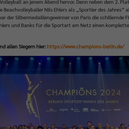
olleyball an jenem Abend hervor. Denn neben dem 2. Plat
 Beachvolleyballer Nils Ehlers als „Sportler des Jahres“ a
ar der Silbermedaillengewinner von Paris die schillernde 
hlers und Banks für die Sportart am Netz einen komplett
 allen Siegern hier:
https://www.champions-berlin.de/