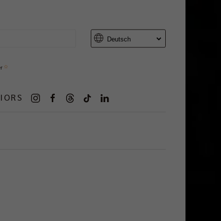
er
IORS