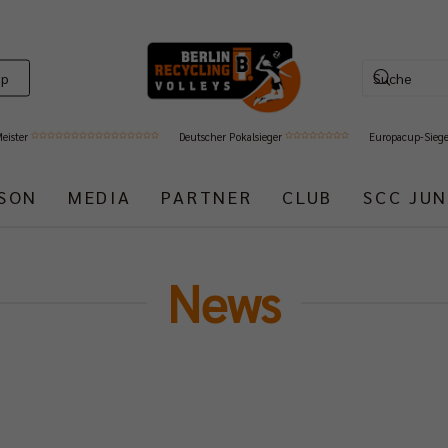
op
Meister
Deutscher Pokalsieger
Europacup-Sieg
ISON
MEDIA
PARTNER
CLUB
SCC JUN
News