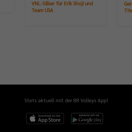
VNL-Silber für Erik Shoji und
Ger
Team USA
Tit
Stets aktuell mit der BR Volleys App!