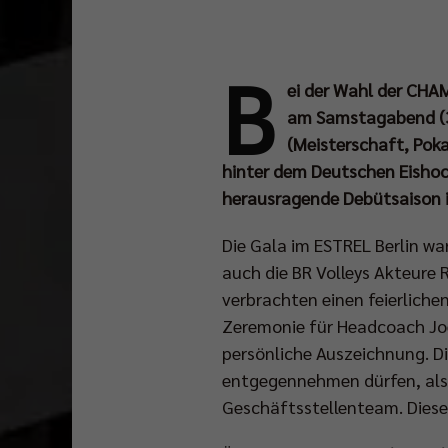
B
ei der Wahl der CHAM
am Samstagabend (30
(Meisterschaft, Poka
hinter dem Deutschen Eishoc
herausragende Debütsaison i
Die Gala im ESTREL Berlin wa
auch die BR Volleys Akteure 
verbrachten einen feierliche
Zeremonie für Headcoach Joel
persönliche Auszeichnung. Die
entgegennehmen dürfen, als W
Geschäftsstellenteam. Diese