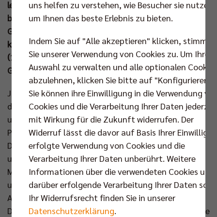
uns helfen zu verstehen, wie Besucher sie nutzen,
lediglich zwei abgegebenen Sätzen. Am Samstag
um Ihnen das beste Erlebnis zu bieten.
beginnt offiziell die VBL-Rückrunde mit dem
Gastspiel bei den Helios Grizzlys Giesen, doch zuvor
Indem Sie auf "Alle akzeptieren" klicken, stimmen
kommt in der CEV Champions League am Mittwoch
Sie unserer Verwendung von Cookies zu. Um Ihre
(18. Dez um 19.30 Uhr,
www.br-volleys.de/tickets
)
Auswahl zu verwalten und alle optionalen Cookie
Greenyard Maaseik in die Max-Schmeling-Halle.
abzulehnen, klicken Sie bitte auf "Konfigurieren".
Sie können ihre Einwilligung in die Verwendung vo
Joel Banks nutzte den zweiten Aufritt in Bayern in
Cookies und die Verarbeitung Ihrer Daten jederzei
dieser Woche, um seine Startformation ordentlich
mit Wirkung für die Zukunft widerrufen. Der
umzubauen. Anders als noch vier Tage zuvor beim
Widerruf lässt die davor auf Basis Ihrer Einwilligu
Pokalsieg in Haching standen diesmal Jan Fornal,
erfolgte Verwendung von Cookies und die
Daniel Malescha, Adam Kowalski, Matthew Knigge
Verarbeitung Ihrer Daten unberührt. Weitere
und Nehemiah Mote von Beginn an auf der Platte.
Informationen über die verwendeten Cookies und
Mit ihnen waren die Nationalspieler Johannes Tille
darüber erfolgende Verarbeitung Ihrer Daten sowi
und Moritz Reichert gefordert. Nachdem die Berliner
Ihr Widerrufsrecht finden Sie in unserer
Annahme direkt Bekanntschaft mit der niedrigen
Datenschutzerklärung
.
Deckenhöhe in der vollbesetzten Georg-Scherer-Halle