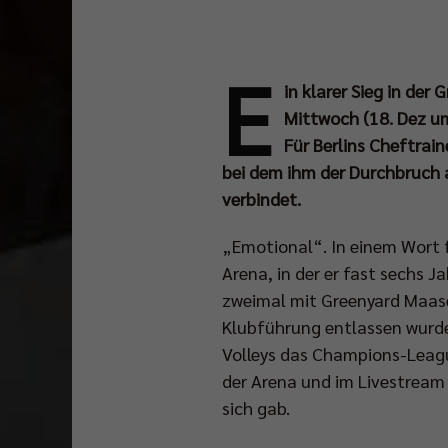
E
in klarer Sieg in d
Mittwoch (18. Dez um
Für Berlins Cheftrai
bei dem ihm der Durchbruch a
verbindet.
„Emotional“. In einem Wort f
Arena, in der er fast sechs Ja
zweimal mit Greenyard Maase
Klubführung entlassen wurde
Volleys das Champions-League
der Arena und im Livestream
sich gab.