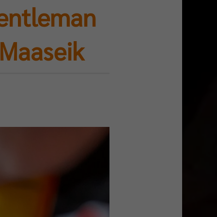
Gentleman
 Maaseik