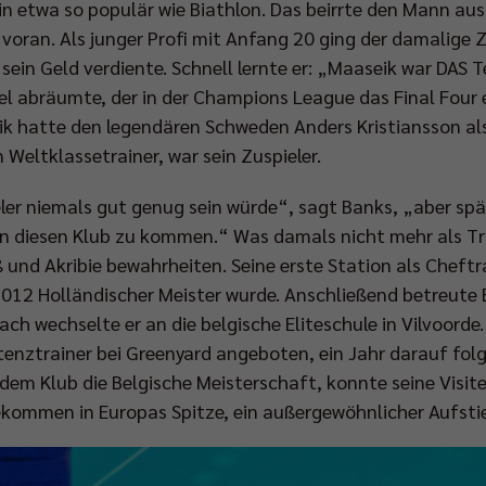
 in etwa so populär wie Biathlon. Das beirrte den Mann au
re voran. Als junger Profi mit Anfang 20 ging der damalige 
s sein Geld verdiente. Schnell lernte er: „Maaseik war DAS 
itel abräumte, der in der Champions League das Final Four
k hatte den legendären Schweden Anders Kristiansson als 
 Weltklassetrainer, war sein Zuspieler.
eler niemals gut genug sein würde“, sagt Banks, „aber späte
 in diesen Klub zu kommen.“ Was damals nicht mehr als Trä
iß und Akribie bewahrheiten. Seine erste Station als Cheft
2012 Holländischer Meister wurde. Anschließend betreute 
h wechselte er an die belgische Eliteschule in Vilvoord
stenztrainer bei Greenyard angeboten, ein Jahr darauf fol
em Klub die Belgische Meisterschaft, konnte seine Visit
kommen in Europas Spitze, ein außergewöhnlicher Aufsti