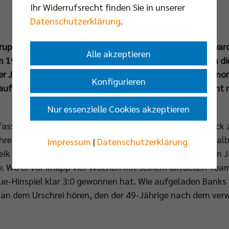
Ihr Widerrufsrecht finden Sie in unserer
Datenschutzerklärung
.
er Gruppenphase der CEV Champions League gegen Greenyar
Alle akzeptieren
 19.30 Uhr) könnte den BR Volleys schon den Sprung in d
ner Joel Banks ist es das zweite Wiedersehen mit dem ren
Konfigurieren
uf die europäische Bühne gelang, mit dem er aber nicht 
Nur essenzielle Cookies akzeptieren
asst Joel Banks zusammen, wie es sich anfühlte, zurück z
hre lang Trainer war, eine Saison als Assistent, viereinhal
Impressum
|
Datenschutzerklärung
ik die Belgische Meisterschaft gewann und dennoch im 
. Wo er vor knapp vier Wochen mit seinem aktuellen Team
-Hinspiel klar 3:0 gewonnen hat. Wie aufgeladen Banks in
 an dem Urschrei hören, den der 49-Jährige nach dem ve