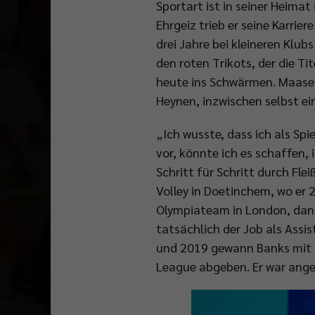
Sportart ist in seiner Heimat
Ehrgeiz trieb er seine Karrie
drei Jahre bei kleineren Klub
den roten Trikots, der die T
heute ins Schwärmen. Maasei
Heynen, inzwischen selbst ein
„Ich wusste, dass ich als Spi
vor, könnte ich es schaffen,
Schritt für Schritt durch Fle
Volley in Doetinchem, wo er 
Olympiateam in London, danac
tatsächlich der Job als Assi
und 2019 gewann Banks mit d
League abgeben. Er war ange