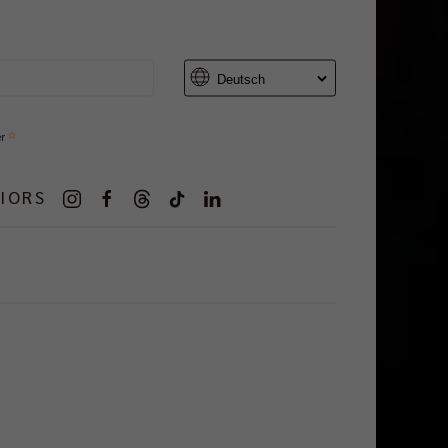
er
IORS