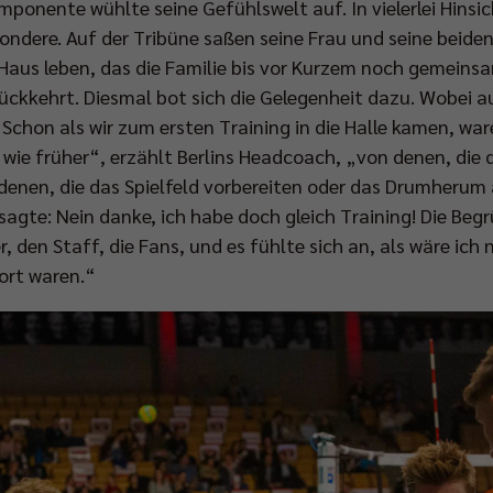
omponente wühlte seine Gefühlswelt auf. In vielerlei Hinsi
ondere. Auf der Tribüne saßen seine Frau und seine beiden 
Haus leben, das die Familie bis vor Kurzem noch gemein
ückkehrt. Diesmal bot sich die Gelegenheit dazu. Wobei 
Schon als wir zum ersten Training in die Halle kamen, waren
wie früher“, erzählt Berlins Headcoach, „von denen, die 
u denen, die das Spielfeld vorbereiten oder das Drumheru
 sagte: Nein danke, ich habe doch gleich Training! Die Be
r, den Staff, die Fans, und es fühlte sich an, als wäre ich
dort waren.“