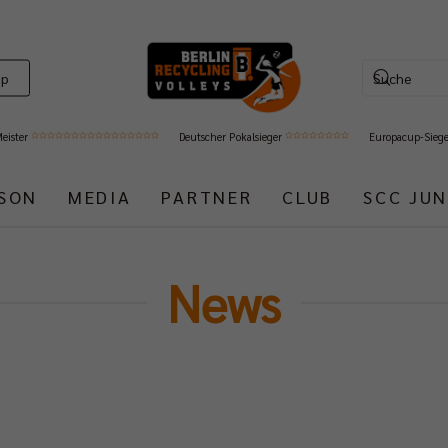
op
Meister
Deutscher Pokalsieger
Europacup-Sieg
ISON
MEDIA
PARTNER
CLUB
SCC JUN
News