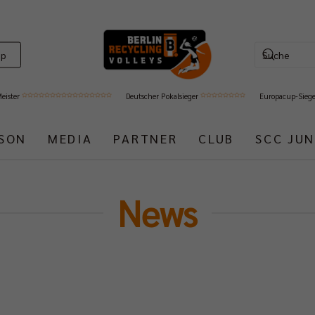
op
Meister
Deutscher Pokalsieger
Europacup-Sieg
ISON
MEDIA
PARTNER
CLUB
SCC JUN
News