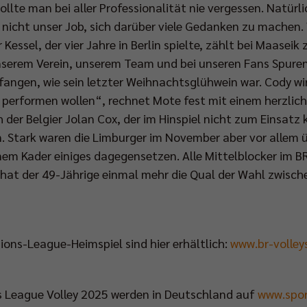
sollte man bei aller Professionalität nie vergessen. Natür
t nicht unser Job, sich darüber viele Gedanken zu machen
essel, der vier Jahre in Berlin spielte, zählt bei Maaseik 
erem Verein, unserem Team und bei unseren Fans Spuren h
angen, wie sein letzter Weihnachtsglühwein war. Cody wir
k performen wollen“, rechnet Mote fest mit einem herzli
 der Belgier Jolan Cox, der im Hinspiel nicht zum Einsatz 
 Stark waren die Limburger im November aber vor allem ü
nem Kader einiges dagegensetzen. Alle Mittelblocker im B
o hat der 49-Jährige einmal mehr die Qual der Wahl zwisc
ons-League-Heimspiel sind hier erhältlich:
www.br-volleys
s League Volley 2025 werden in Deutschland auf
www.spor