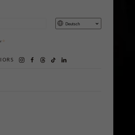
er
IORS