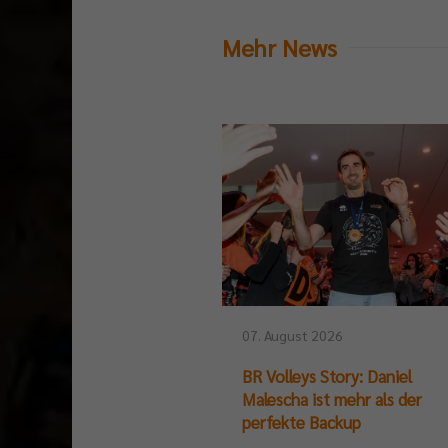
Mehr News
07. August 2026
BR Volleys Story: Daniel
Malescha ist mehr als der
perfekte Backup