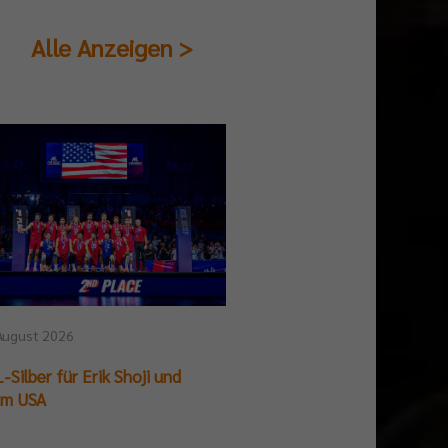
Alle Anzeigen >
August 2026
25. Juli 2026
-Silber für Erik Shoji und
German Beach Club Fin
am USA
Titelpremiere für BR V