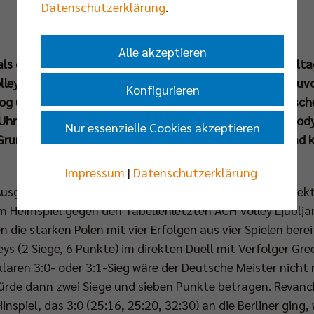
Datenschutzerklärung
.
Alle akzeptieren
als die gefährlichsten Konstellationen: Am vierten Spiel
leys mit Greenyard Maaseik ein Team, das zwei Tage zuvo
Konfigurieren
lzog und einen neuen Impuls gesetzt hat. Mit dem belgis
r) aber vor allem auch der sehr beliebte Ex-Berliner Cody
Nur essenzielle Cookies akzeptieren
 Grund mehr, sich den zweiten Champions-League-Abend k
Impressum
|
Datenschutzerklärung
Ausgangslage in der Gruppe A relativ klar. Wird PGE Projek
Heimspiel gegen den Tabellenletzten ACH Volley Ljubljana
 die starken Polen mit vier Erfolgen aus vier Spielen bereit
s (2 Siege, 6 Punkte) im direkten Duell mit Verfolger Gre
klaren 3:0- oder 3:1-Sieg wäre der Deutsche Meister nicht
ürde dann zwei Siege und sieben Punkte betragen. Revanc
nspiel, das 3:0 (25:16, 25:20, 32:30) an die Berliner ging,