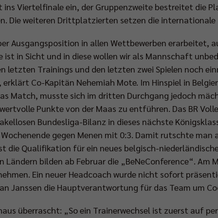
t ins Viertelfinale ein, der Gruppenzweite bestreitet die 
n. Die weiteren Drittplatzierten setzen die internationale
per Ausgangsposition in allen Wettbewerben erarbeitet, 
ist in Sicht und in diese wollen wir als Mannschaft unbe
n letzten Trainings und den letzten zwei Spielen noch ein
erklärt Co-Kapitän Nehemiah Mote. Im Hinspiel in Belgien 
as Match, musste sich im dritten Durchgang jedoch mäch
 wertvolle Punkte von der Maas zu entführen. Das BR Voll
akellosen Bundesliga-Bilanz in dieses nächste Königskla
m Wochenende gegen Menen mit 0:3. Damit rutschte man 
t die Qualifikation für ein neues belgisch-niederländische
den Ländern bilden ab Februar die „BeNeConference“. Am
nehmen. Ein neuer Headcoach wurde nicht sofort präsenti
Ivan Janssen die Hauptverantwortung für das Team um Cod
aus überrascht: „So ein Trainerwechsel ist zuerst auf per