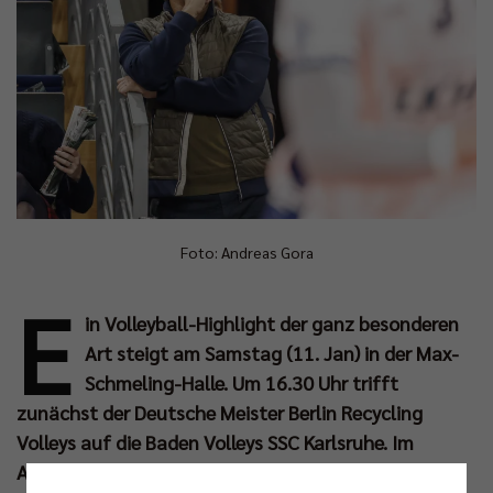
Foto: Andreas Gora
E
in Volleyball-Highlight der ganz besonderen
Art steigt am Samstag (11. Jan) in der Max-
Schmeling-Halle. Um 16.30 Uhr trifft
zunächst der Deutsche Meister Berlin Recycling
Volleys auf die Baden Volleys SSC Karlsruhe. Im
Anschluss folgt das Zweitliga-Frauenspiel zwischen