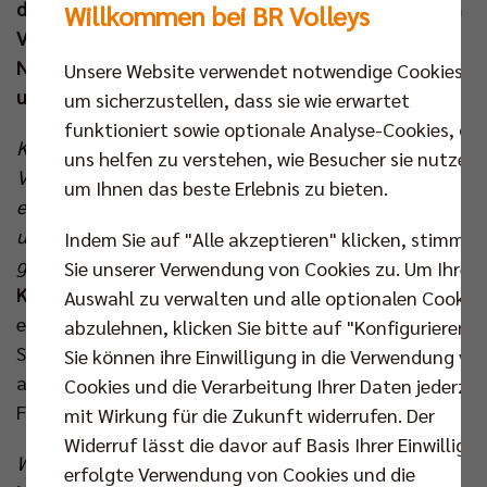
dem Berlin Brandenburger Sportclub (BBSC) und dem
Willkommen bei BR Volleys
VfL Oythe. BR Volleys Geschäftsführer Kaweh
Niroomand erklärt die Gründe für die Kooperation
Unsere Website verwendet notwendige Cookies,
und setzt ein hohes Ziel.
um sicherzustellen, dass sie wie erwartet
funktioniert sowie optionale Analyse-Cookies, die
Kaweh, Du hast als Spieler, Trainer und Manager im
uns helfen zu verstehen, wie Besucher sie nutzen,
Volleyball schon sehr viel erlebt, aber bist Du schon
um Ihnen das beste Erlebnis zu bieten.
einmal bei einem solchen Doppelspieltag mit Frauen-
und Männervolleyball wie an diesen Samstag dabei
Indem Sie auf "Alle akzeptieren" klicken, stimmen
gewesen?
Sie unserer Verwendung von Cookies zu. Um Ihre
Kaweh Niroomand:
„Tatsächlich gab es das schon
Auswahl zu verwalten und alle optionalen Cookie
einmal. Das war kurz nach der Wende, in der
abzulehnen, klicken Sie bitte auf "Konfigurieren".
Sömmeringhalle, damals sind wir noch als SCC
Sie können ihre Einwilligung in die Verwendung vo
angetreten und haben das gemeinsam mit den
Cookies und die Verarbeitung Ihrer Daten jederzei
Frauen des CJD Berlin gemacht.“
mit Wirkung für die Zukunft widerrufen. Der
Widerruf lässt die davor auf Basis Ihrer Einwilligu
Welche Erinnerungen hast Du daran?
erfolgte Verwendung von Cookies und die