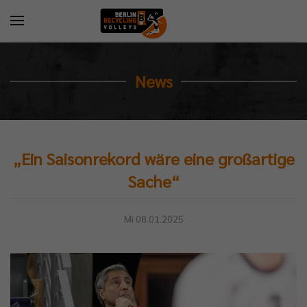
News
„Ein Saisonrekord wäre eine großartige
Sache“
Mi 08.01.2025