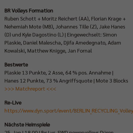
BR Volleys Formation
Ruben Schott + Moritz Reichert (AA), Florian Krage +
Nehemiah Mote (MB), Johannes Tille (Z), Jake Hanes
(D) und Kyle Dagostino (L) | Eingewechselt: Simon
Plaskie, Daniel Malescha, Djifa Amedegnato, Adam
Kowalski, Matthew Knigge, Jan Fornal
Bestwerte
Plaskie 13 Punkte, 2 Asse, 64 % pos. Annahme |
Hanes 12 Punkte, 73 % Angriffsquote | Mote 3 Blocks
>>> Matchreport <<<
Re-Live
https://www.dyn.sport/event/BERLIN_RECYCLING_Volle
Nächste Heimspiele
25. Jan | 18.00 Uhr | vs. SWD powervolleys Düren