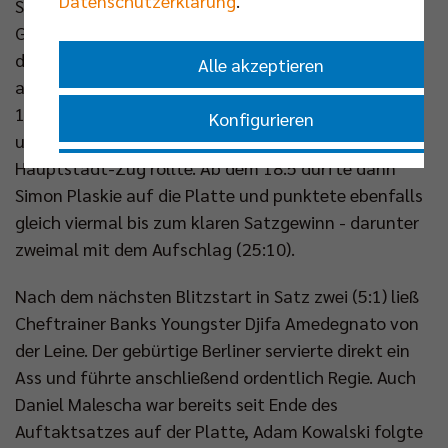
Datenschutzerklärung
.
Stammformation mit Nehemiah Mote und
Geburtstagskind Florian Krage als Mittelblocker auf
das Spielfeld. Insbesondere Nemo Mote war sofort
Alle akzeptieren
auf Betriebstemperatur und hatte beim Stand von
10:2 für den Deutschen Meister schon zwei Angriffe
Konfigurieren
und zwei Blocks auf das Scoreboard gebracht. Der
Hauptstadt-Zug rollte. Ab dem 18:5 durfte dann
Nur essenzielle Cookies akzeptieren
Simon Plaskie auf die Platte und punktete ebenfalls
gleich viermal bis zum klaren Satzgewinn - darunter
Impressum
|
Datenschutzerklärung
zweimal mit dem Aufschlag (25:10).
Nach dem nächsten Blitzstart in Satz zwei (5:1) ließ
Cheftrainer Banks Youngster Djifa Amedegnato von
der Leine. Der gebürtige Berliner servierte direkt ein
Ass und führte anschließend ordentlich Regie. Auch
Daniel Malescha war bereits seit Ende des
Auftaktsatzes auf der Platte, Adam Kowalski folgte