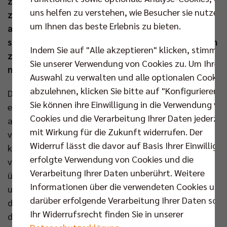
zweite Match im Rahmen des Doppelspieltags
uns helfen zu verstehen, wie Besucher sie nutzen,
zwischen dem BBSC und dem VfL Oythe
um Ihnen das beste Erlebnis zu bieten.
anzuschauen. Im dritten Satz bedurfte es eines
starken Endspurts von MVP Jake Hanes & Co, um den
Indem Sie auf "Alle akzeptieren" klicken, stimmen
zweiten Satzverlust der Saison gegen die Karlsruher
Sie unserer Verwendung von Cookies zu. Um Ihre
noch abzuwenden.
Auswahl zu verwalten und alle optionalen Cookie
abzulehnen, klicken Sie bitte auf "Konfigurieren".
Die Gäste aus Karlsruhe kamen stark
Sie können ihre Einwilligung in die Verwendung vo
ersatzgeschwächt nach Berlin und mussten unter
Cookies und die Verarbeitung Ihrer Daten jederzei
anderem auf ihren ersten Zuspieler Tobias Hosch
mit Wirkung für die Zukunft widerrufen. Der
verzichten. Auch Headcoach Antonio Bonelli blieb
Widerruf lässt die davor auf Basis Ihrer Einwilligu
krankheitsbedingt zuhause und sah somit nicht live
erfolgte Verwendung von Cookies und die
vor Ort, wie die Badener am Freitagabend bereits
Verarbeitung Ihrer Daten unberührt. Weitere
überraschend mit 1:3 beim VC Olympia Berlin
Informationen über die verwendeten Cookies und
unterlagen. Am Samstag im Volleyballtempel hatte
darüber erfolgende Verarbeitung Ihrer Daten sowi
der Tabellenneunte ebenfalls einen schweren Stand,
Ihr Widerrufsrecht finden Sie in unserer
denn Joel Banks schickte seine gewohnte