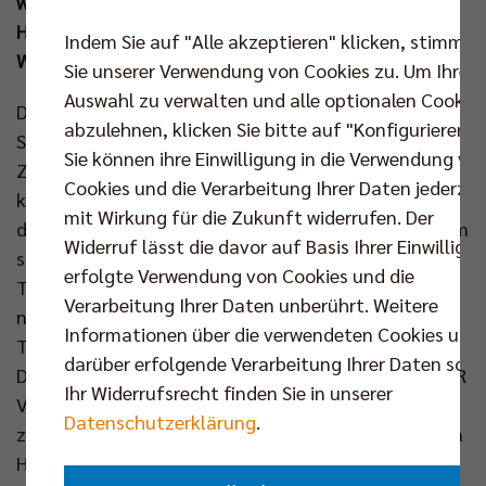
wird sich der ungeschlagene Tabellenführer aus der
Hauptstadt entgegenstellen und will seine weiße
Indem Sie auf "Alle akzeptieren" klicken, stimmen
Weste auf nationaler Bühne wahren.
Sie unserer Verwendung von Cookies zu. Um Ihre
Auswahl zu verwalten und alle optionalen Cookie
Die SWD powervolleys Düren produzieren in dieser
abzulehnen, klicken Sie bitte auf "Konfigurieren".
Saison wieder einmal Schlagzeilen am Fließband.
Sie können ihre Einwilligung in die Verwendung vo
Zweimal mussten die Rheinländer aufgrund eines
Cookies und die Verarbeitung Ihrer Daten jederzei
kaum in Worte zu fassenden Verletzungspechs auf
mit Wirkung für die Zukunft widerrufen. Der
dem Transfermarkt tätig werden. Sogar der längst im
Widerruf lässt die davor auf Basis Ihrer Einwilligu
sportlichen Ruhestand befindliche Geschäftsführer
erfolgte Verwendung von Cookies und die
Tomas Kocian-Falkenbach schnürte in der Notlage
Verarbeitung Ihrer Daten unberührt. Weitere
noch einmal die Schuhe. Und trotzdem steht der
Informationen über die verwendeten Cookies und
Traditionsverein zum dritten Mal in fünf Jahren im
darüber erfolgende Verarbeitung Ihrer Daten sowi
DVV-Pokalfinale – und zum dritten Mal werden die BR
Ihr Widerrufsrecht finden Sie in unserer
Volleys der Gegner sein. Zuletzt ließ Düren mit gleich
Datenschutzerklärung
.
zwei fulminanten Siegen aufhorchen. Sowohl bei den
Helios Grizzlys Giesen als auch zuhause gegen die