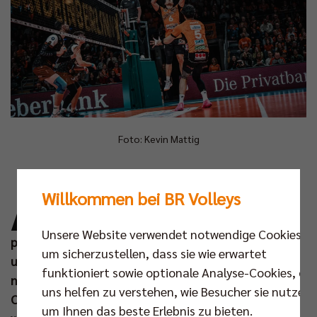
Foto: Kevin Mattig
A
m 17. Spieltag der Hauptrunde wird dem
Willkommen bei BR Volleys
Berliner Publikum ein echter Klassiker der
Volleyball Bundesliga geboten. Die SWD
Unsere Website verwendet notwendige Cookies,
powervolleys Düren möchten am Samstag (25. Jan
um sicherzustellen, dass sie wie erwartet
um 18.00 Uhr) die Max-Schmeling-Halle erobern,
funktioniert sowie optionale Analyse-Cookies, die
nachdem sie zuletzt zwei beeindruckende
uns helfen zu verstehen, wie Besucher sie nutzen,
Comeback-Erfolge feiern konnten. Diesem Versuch
um Ihnen das beste Erlebnis zu bieten.