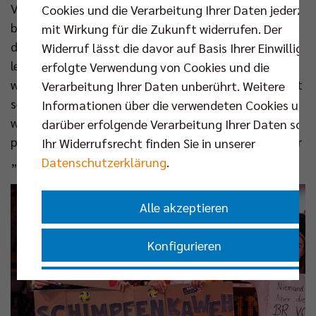
Volleys in Pokalspielen in der Vergangenheit manch
Cookies und die Verarbeitung Ihrer Daten jederzei
böse Überraschung erlebten. Allerdings nicht, wenn
mit Wirkung für die Zukunft widerrufen. Der
die Naumanns in den Südwesten reisten: „In den
Widerruf lässt die davor auf Basis Ihrer Einwilligu
letzten beiden Jahren hat es so schön geklappt, da
erfolgte Verwendung von Cookies und die
wollten wir auch jetzt dabeibleiben.“ Gemeinsam mit
Verarbeitung Ihrer Daten unberührt. Weitere
seinem Vater Holger tritt er die Fahrt an, die Mutter
Informationen über die verwendeten Cookies und
war auch schon einmal dabei. Alle drei haben seit ein
darüber erfolgende Verarbeitung Ihrer Daten sowi
paar Jahren eine Dauerkarte im Volleyballtempel, der
Ihr Widerrufsrecht finden Sie in unserer
„Block B“ ist ihrer.
Datenschutzerklärung
.
Alle akzeptieren
Konfigurieren
Nur essenzielle Cookies akzeptieren