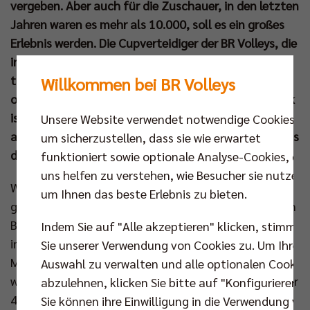
vergeben. Aber auch für die Zuschauer, in den letzten
Jahren waren es mehr als 10.000, soll es ein großes
Erlebnis werden. Die Cupverteidiger der BR Volleys, die
in ihrem Endspiel auf die SWD powervolleys Düren
treffen, haben erstmals eine Bahnreise für Fans
Willkommen bei BR Volleys
organisiert und der Zulauf für den orangen Fanblock
ist so groß wie lange nicht. Warum macht man sich
Unsere Website verwendet notwendige Cookies,
auf den Weg nach Mannheim? Ein Stimmungsbild aus
um sicherzustellen, dass sie wie erwartet
der Fanszene:
funktioniert sowie optionale Analyse-Cookies, die
uns helfen zu verstehen, wie Besucher sie nutzen,
Wenn es nach Thomas Naumann geht, sind aller
um Ihnen das beste Erlebnis zu bieten.
guten Dinge drei. Zweimal hat er die Fanreise mit den
Berlin Recycling Volleys schon angetreten, da jeweils
Indem Sie auf "Alle akzeptieren" klicken, stimmen
im Reisebus. Beide Male feierten die Hauptstädter in
Sie unserer Verwendung von Cookies zu. Um Ihre
Mannheim den Pokaltriumph. „Dieser Wettbewerb
Auswahl zu verwalten und alle optionalen Cookie
war ja früher immer etwas schwierig“, umschreibt der
abzulehnen, klicken Sie bitte auf "Konfigurieren".
43-jährige Finanzfachmann vorsichtig, dass die BR
Sie können ihre Einwilligung in die Verwendung vo