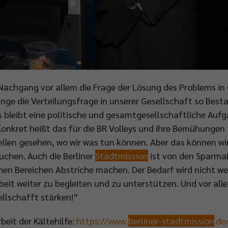
achgang vor allem die Frage der Lösung des Problems in G
lange die Verteilungsfrage in unserer Gesellschaft so Best
s bleibt eine politische und gesamtgesellschaftliche Auf
nkret heißt das für die BR Volleys und ihre Bemühungen f
ellen gesehen, wo wir was tun können. Aber das können wir
uchen. Auch die Berliner
Stadtmission
ist von den Sparm
en Bereichen Abstriche machen. Der Bedarf wird nicht we
rbeit weiter zu begleiten und zu unterstützen. Und vor all
ellschafft stärken!“
beit der Kältehilfe:
https://www.
berliner-
stadtmission
.de