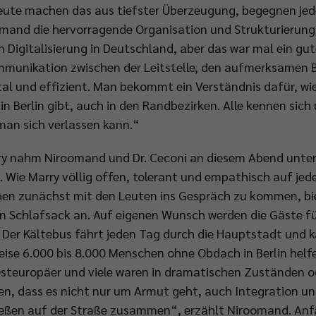
Leute machen das aus tiefster Überzeugung, begegnen je
omand die hervorragende Organisation und Strukturierung 
 Digitalisierung in Deutschland, aber das war mal ein gute
ommunikation zwischen der Leitstelle, den aufmerksamen 
ital und effizient. Man bekommt ein Verständnis dafür, wi
 in Berlin gibt, auch in den Randbezirken. Alle kennen sich
man sich verlassen kann.“
rry nahm Niroomand und Dr. Ceconi an diesem Abend unter i
 Wie Marry völlig offen, tolerant und empathisch auf jed
en zunächst mit den Leuten ins Gespräch zu kommen, biet
n Schlafsack an. Auf eigenen Wunsch werden die Gäste fü
. Der Kältebus fährt jeden Tag durch die Hauptstadt und
eise 6.000 bis 8.000 Menschen ohne Obdach in Berlin helf
steuropäer und viele waren in dramatischen Zuständen od
en, dass es nicht nur um Armut geht, auch Integration und
ließen auf der Straße zusammen“, erzählt Niroomand. Anfä