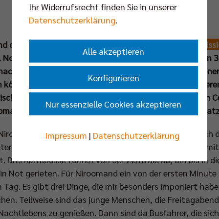
Ihr Widerrufsrecht finden Sie in unserer
Datenschutzerklärung
.
nd der Kälte-Notübernachtung will die Berliner
Stadtmiss
Alle akzeptieren
. November eines jeden Jahres bis zum darauffolgenden 3
ach hilflosen Wohnungslosen, die nicht mehr aus eigener 
Konfigurieren
können und fährt sie auf ihren Wunsch zu einem sicher
schen Vorstand der Berliner
Stadtmission
, Dr. Christian 
Nur essenzielle Cookies akzeptieren
mand nun die engagierten Ehrenamtler bei einem Einsatz
 Niroomand noch lange im Gedächtnis bleiben wird. Nach d
Impressum
|
Datenschutzerklärung
er Straße ging es für den BR Volleys Geschäftsführer mit d
. Drei Kältebusse fuhren von der Zentrale ab, um bis in
 in Not gerieten. Für Niroomand ein von der ersten Minute
Tag. Es gibt drei Dinge, die mir besonders imponiert habe
en. Teilweise sind das junge Menschen, die Freitagabend
 Nachtlebens zu genießen. Dann sind da Busfahrer, die sic