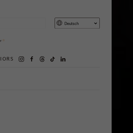
er
IORS