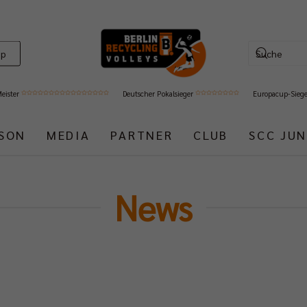
op
Meister
Deutscher Pokalsieger
Europacup-Sieg
ISON
MEDIA
PARTNER
CLUB
SCC JUN
News