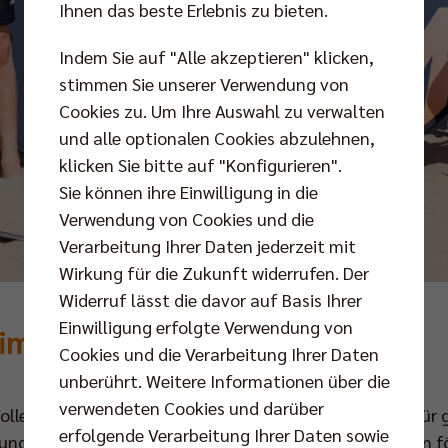
Ihnen das beste Erlebnis zu bieten.
Indem Sie auf "Alle akzeptieren" klicken,
stimmen Sie unserer Verwendung von
Cookies zu. Um Ihre Auswahl zu verwalten
und alle optionalen Cookies abzulehnen,
klicken Sie bitte auf "Konfigurieren".
Sie können ihre Einwilligung in die
Verwendung von Cookies und die
Verarbeitung Ihrer Daten jederzeit mit
Wirkung für die Zukunft widerrufen. Der
Widerruf lässt die davor auf Basis Ihrer
Einwilligung erfolgte Verwendung von
 im Berliner Volleyballsport
Cookies und die Verarbeitung Ihrer Daten
unberührt. Weitere Informationen über die
verwendeten Cookies und darüber
Volleys und ihrer SCC JUNIORS ein Nachwuchskonzept für 
erfolgende Verarbeitung Ihrer Daten sowie
 und Durchlässigkeit zwischen den Hauptstadt-Vereinen fö