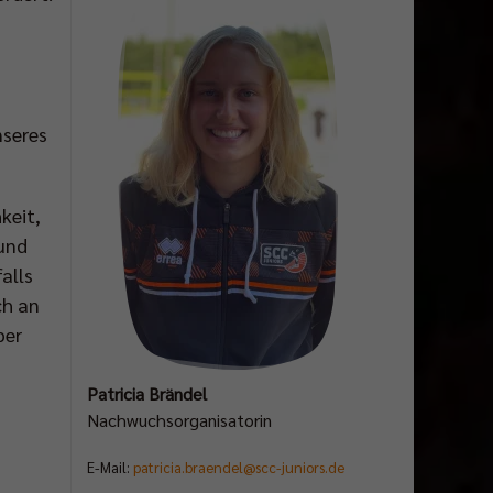
nseres
keit,
 und
alls
ch an
ber
Patricia Brändel
Nachwuchsorganisatorin
E-Mail:
patricia.braendel@scc-juniors.de