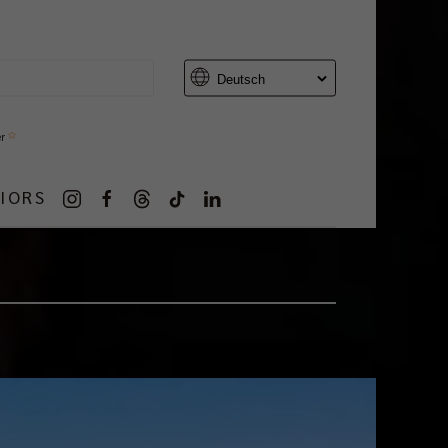
er
IORS