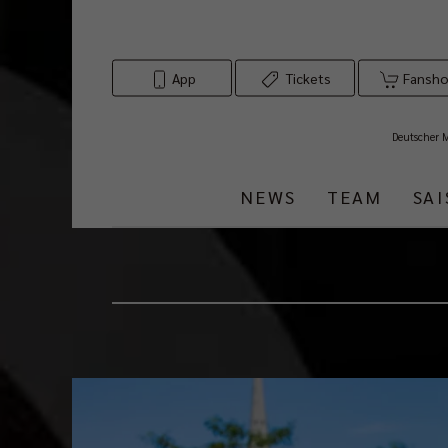
App
Tickets
Fansh
Deutscher 
NEWS
TEAM
SA