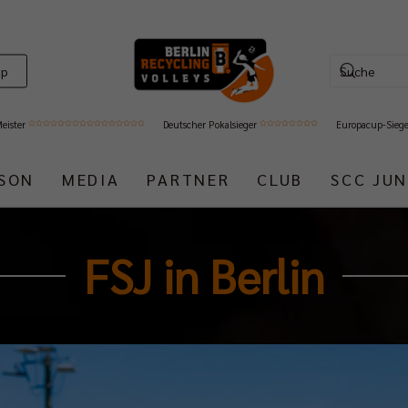
op
Meister
Deutscher Pokalsieger
Europacup-Sieg
ISON
MEDIA
PARTNER
CLUB
SCC JUN
FSJ in Berlin