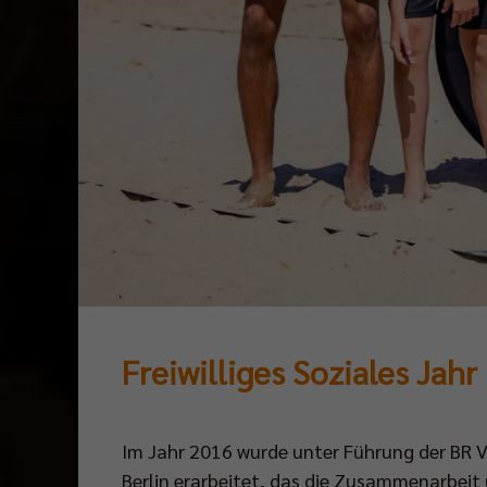
Freiwilliges Soziales Jahr
Im Jahr 2016 wurde unter Führung der BR 
Berlin erarbeitet, das die Zusammenarbeit