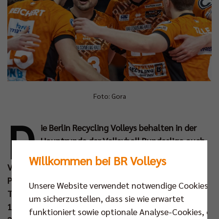
Foto: Gora
D
ie Berlin Recycling Volleys behalten in der
Hauptrunde der Volleyball Bundesliga auch
nach 22. Spieltagen eine makellose Bilanz.
Willkommen bei BR Volleys
Vor der so wichtigen Woche mit Champions-League-
Playoff-Rückspiel und DVV-Pokalfinale gab sich der
Unsere Website verwendet notwendige Cookies,
Tabellenführer vor 4.189 Zuschauern gegen die FT
um sicherzustellen, dass sie wie erwartet
1844 Freiburg keine Blöße. Mit 3:0 (25:13, 25:23,
funktioniert sowie optionale Analyse-Cookies, die