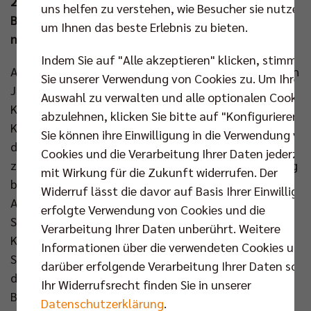
25:22) schickte das Team um MVP Florian Krage die
uns helfen zu verstehen, wie Besucher sie nutzen,
Breisgauer und ihren lautstarken Gästeblock wieder
um Ihnen das beste Erlebnis zu bieten.
nach Hause.
Indem Sie auf "Alle akzeptieren" klicken, stimmen
An diesem 22. Bundesligaspieltag musste Headcoach
Sie unserer Verwendung von Cookies zu. Um Ihre
Joel Banks kurzfristig auf den kranken Adam
Auswahl zu verwalten und alle optionalen Cookie
Kowalski verzichten und auch Tobias Krick war nach
abzulehnen, klicken Sie bitte auf "Konfigurieren".
Krankheit noch nicht im Vollbesitz seiner Kräfte. Auf
Sie können ihre Einwilligung in die Verwendung vo
der Gegenseite schonte Trainer Jakob Schönhagen
Cookies und die Verarbeitung Ihrer Daten jederzei
zunächst seine erste Garde für das Spiel am Sonntag
mit Wirkung für die Zukunft widerrufen. Der
beim VC Olympia Berlin und setzte auf den zweiten
Widerruf lässt die davor auf Basis Ihrer Einwilligu
Anzug. Der legte nach einem Ass von Frohberg einen
erfolgte Verwendung von Cookies und die
Start nach Maß hin (0:1, 2:4). Aber vor allem Florian
Verarbeitung Ihrer Daten unberührt. Weitere
Krage war es zu verdanken, dass die BR Volleys in die
Informationen über die verwendeten Cookies und
Spur fanden. Nach seinen Aufschlägen übernahmen
darüber erfolgende Verarbeitung Ihrer Daten sowi
die Hausherren erstmals die Führung (5:4) und der
Ihr Widerrufsrecht finden Sie in unserer
Block des Nationalspielers bedeutete das 10:7.
Datenschutzerklärung
.