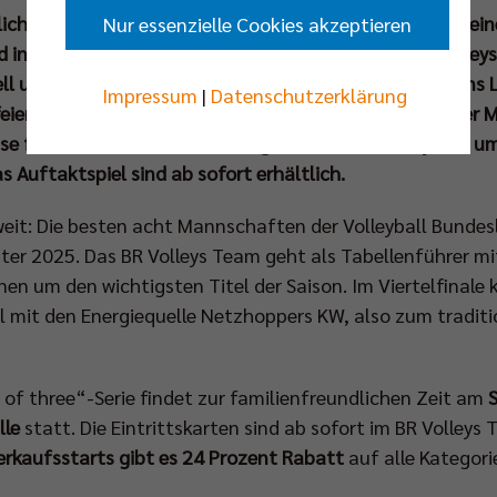
liches Spektakel: In zwei Matches, elf Sätzen inklusive e
Nur essenzielle Cookies akzeptieren
 insgesamt 488 Ballwechseln lieferten sich die BR Volley
ll um den Einzug in das Viertelfinale der CEV Champions L
Impressum
|
Datenschutzerklärung
eiern konnten. Schon bald darf sich das Publikum in der 
sse freuen, denn am 23. Mrz beginnen dort die Playoffs u
s Auftaktspiel sind ab sofort erhältlich.
 weit: Die besten acht Mannschaften der Volleyball Bundesl
ter 2025. Das BR Volleys Team geht als Tabellenführer m
en um den wichtigsten Titel der Saison. Im Viertelfinale
l mit den Energiequelle Netzhoppers KW, also zum tradi
of three“-Serie findet zur familienfreundlichen Zeit am
lle
statt. Die Eintrittskarten sind ab sofort im BR Volleys
erkaufsstarts gibt es 24 Prozent Rabatt
auf alle Kategori