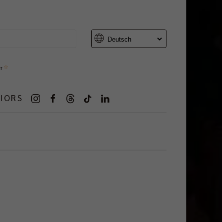
er
IORS