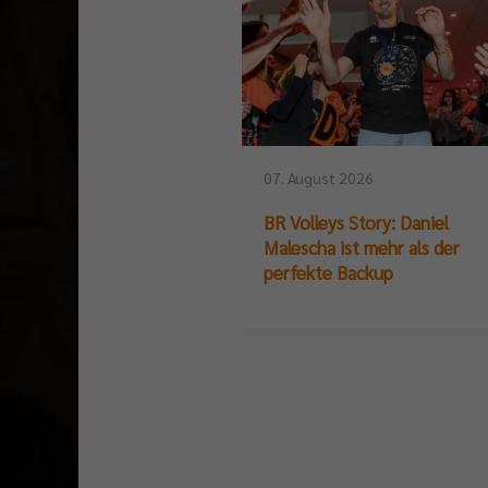
07. August 2026
BR Volleys Story: Daniel
Malescha ist mehr als der
perfekte Backup