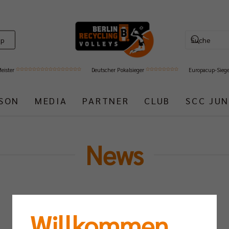
op
Meister
Deutscher Pokalsieger
Europacup-Sieg
ISON
MEDIA
PARTNER
CLUB
SCC JUN
News
Willkommen