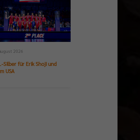
August 2026
25. Juli 2026
-Silber für Erik Shoji und
German Beach Club Fin
am USA
Titelpremiere für BR V