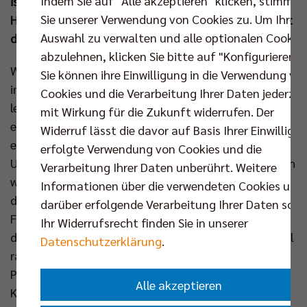
Indem Sie auf "Alle akzeptieren" klicken, stimmen
ist der jährliche SCC-Volleyballtag, denn der
Sie unserer Verwendung von Cookies zu. Um Ihre
Heimatverein Sport-Club Charlottenburg präsentiert
Auswahl zu verwalten und alle optionalen Cookie
das Duell mit dem Tabellenzehnten.
abzulehnen, klicken Sie bitte auf "Konfigurieren".
Während es in vielen Tabellenregionen und vor allem
Sie können ihre Einwilligung in die Verwendung vo
im Kampf um die Playoff-Plätze drei bis sieben am
Cookies und die Verarbeitung Ihrer Daten jederzei
letzten Spieltag noch hochspannend zugeht,
mit Wirkung für die Zukunft widerrufen. Der
erwartet das Publikum in der Max-Schmeling-Halle
Widerruf lässt die davor auf Basis Ihrer Einwilligu
eine Begegnung ohne große Drucksituation.
erfolgte Verwendung von Cookies und die
Unterhaltsam dürfte dieser Volleyballabend dennoch
Verarbeitung Ihrer Daten unberührt. Weitere
werden, wenn die junge Mannschaft des ASV Dachau
Informationen über die verwendeten Cookies und
den DVV-Pokalsieger 2025 aus Berlin herausfordert.
darüber erfolgende Verarbeitung Ihrer Daten sowi
Für die Männer aus dem Großraum München endet
Ihr Widerrufsrecht finden Sie in unserer
die Saison mit dem Aufritt in der Hauptstadt. Aktuell
Datenschutzerklärung
.
rangieren die Bayern auf dem zehnten Rang (17
Punkte), könnten noch die Baden Volleys SSC
Alle akzeptieren
Karlsruhe (18 Pkt) einholen, aber auch vom TSV