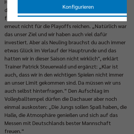
Haching München (16 Pkt.) abgefangen werden. In
Konfigurieren
der zweiten Saison nach dem Wiederaufstieg wird es
für den Deutschen Meister von 1995 und 1996 also
Nur essenzielle Cookies akzeptieren
erneut nicht für die Playoffs reichen. „Natürlich war
das unser Ziel und wir haben auch viel dafür
Impressum
|
Datenschutzerklärung
investiert. Aber als Neuling brauchst du auch immer
etwas Glück im Verlauf der Hauptrunde und das
hatten wir in dieser Saison nicht wirklich", erklärt
Trainer Patrick Steuerwald und ergänzt: „Klar ist
auch, dass wir in den wichtigen Spielen nicht immer
an unser Limit gekommen sind. Da müssen wir uns
auch selbst hinterfragen.“ Den Aufschlag im
Volleyballtempel dürfen die Dachauer aber noch
einmal auskosten: „Die Jungs sollen Spaß haben, die
Halle, die Atmosphäre genießen und sich auf das
Messen mit Deutschlands bester Mannschaft
freuen.“