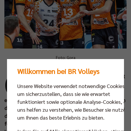
Foto: Gora
Willkommen bei BR Volleys
G
emeinsam mit ihren Fans können sich die BR
Volleys am Samstag (15. Mrz um 18.00 Uhr)
Unsere Website verwendet notwendige Cookies,
auf die bevorstehenden Playoffs 2025
um sicherzustellen, dass sie wie erwartet
einstimmen. Zum Ende der Hauptrunde wartet gegen
funktioniert sowie optionale Analyse-Cookies, die
den ASV Dachau „ein Spiel zum Genießen“, nachdem
uns helfen zu verstehen, wie Besucher sie nutzen,
die Berliner zuletzt viele körperlich und mental
um Ihnen das beste Erlebnis zu bieten.
fordernde Matches bestritten haben. Das Heimspiel