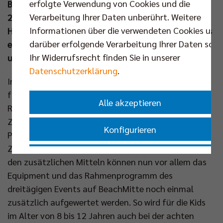
erfolgte Verwendung von Cookies und die
Bewegungsangebot auf BeachMitte eröffnet. Vom
Verarbeitung Ihrer Daten unberührt. Weitere
24. bis 26. Juli darf sich in den Sand im Herzen der
Informationen über die verwendeten Cookies und
Hauptstadt gestürzt werden. Die Anmeldung für das
darüber erfolgende Verarbeitung Ihrer Daten sowi
ebenfalls von Titelsponsor Berlin Recycling
Ihr Widerrufsrecht finden Sie in unserer
unterstützte Camp ist jetzt gestartet.
Datenschutzerklärung
.
Insgesamt 11.830 Euro wurden in den vergangenen
fünf Wochen über das bewährte System der Berlin
Alle akzeptieren
Recycling Crowd gesammelt. Aufgrund des großen
Zuspruchs für die materiellen und immateriellen
Konfigurieren
Prämien rund um das BR Volleys Team wurde die
Zielsumme von 8.500 Euro deutlich übertroffen. Mit
Nur essenzielle Cookies akzeptieren
den zusätzlichen Mitteln können nun vor allem das
Equipment und das Rahmenprogramm des
Impressum
|
Datenschutzerklärung
dreitägigen Events auf BeachMitte noch einmal
zusätzlich aufgewertet werden. So wird für die Kids
im Alter von 8 bis 12 Jahren auch bei der achten