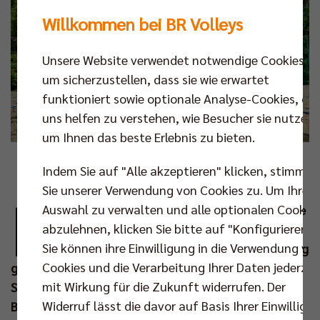
Willkommen bei BR Volleys
Unsere Website verwendet notwendige Cookies,
um sicherzustellen, dass sie wie erwartet
funktioniert sowie optionale Analyse-Cookies, die
uns helfen zu verstehen, wie Besucher sie nutzen,
um Ihnen das beste Erlebnis zu bieten.
Foto: Maria Butze
Indem Sie auf "Alle akzeptieren" klicken, stimmen
Sie unserer Verwendung von Cookies zu. Um Ihre
M
Auswahl zu verwalten und alle optionalen Cookie
it 139 % der Zielsumme ist das diesjährige
abzulehnen, klicken Sie bitte auf "Konfigurieren".
Crowdfunding für das große BR Volleys
Sie können ihre Einwilligung in die Verwendung vo
Talente-Camp 2025 zu einem vollen Erfolg
Cookies und die Verarbeitung Ihrer Daten jederzei
geworden. Damit werden auch in diesem Jahr die
mit Wirkung für die Zukunft widerrufen. Der
Sommerferien für 170 Kinder aus Berlin und
Widerruf lässt die davor auf Basis Ihrer Einwilligu
Brandenburg mit dem Beachvolleyball- und