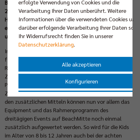
erfolgte Verwendung von Cookies und die
Bewegungsangebot auf BeachMitte eröffnet. Vom
Verarbeitung Ihrer Daten unberührt. Weitere
24. bis 26. Juli darf sich in den Sand im Herzen der
Informationen über die verwendeten Cookies und
Hauptstadt gestürzt werden. Die Anmeldung für das
darüber erfolgende Verarbeitung Ihrer Daten sowi
ebenfalls von Titelsponsor Berlin Recycling
Ihr Widerrufsrecht finden Sie in unserer
unterstützte Camp ist jetzt gestartet.
Datenschutzerklärung
.
Insgesamt 11.830 Euro wurden in den vergangenen
fünf Wochen über das bewährte System der Berlin
Alle akzeptieren
Recycling Crowd gesammelt. Aufgrund des großen
Zuspruchs für die materiellen und immateriellen
Konfigurieren
Prämien rund um das BR Volleys Team wurde die
Zielsumme von 8.500 Euro deutlich übertroffen. Mit
Nur essenzielle Cookies akzeptieren
den zusätzlichen Mitteln können nun vor allem das
Equipment und das Rahmenprogramm des
Impressum
|
Datenschutzerklärung
dreitägigen Events auf BeachMitte noch einmal
zusätzlich aufgewertet werden. So wird für die Kids
im Alter von 8 bis 12 Jahren auch bei der achten