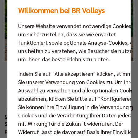
Willkommen bei BR Volleys
Unsere Website verwendet notwendige Cookies,
um sicherzustellen, dass sie wie erwartet
funktioniert sowie optionale Analyse-Cookies, die
uns helfen zu verstehen, wie Besucher sie nutzen,
um Ihnen das beste Erlebnis zu bieten.
Foto: Maria Butze
Indem Sie auf "Alle akzeptieren" klicken, stimmen
Sie unserer Verwendung von Cookies zu. Um Ihre
M
Auswahl zu verwalten und alle optionalen Cookie
it 139 % der Zielsumme ist das diesjährige
abzulehnen, klicken Sie bitte auf "Konfigurieren".
Crowdfunding für das große BR Volleys
Sie können ihre Einwilligung in die Verwendung vo
Talente-Camp 2025 zu einem vollen Erfolg
Cookies und die Verarbeitung Ihrer Daten jederzei
geworden. Damit werden auch in diesem Jahr die
mit Wirkung für die Zukunft widerrufen. Der
Sommerferien für 170 Kinder aus Berlin und
Widerruf lässt die davor auf Basis Ihrer Einwilligu
Brandenburg mit dem Beachvolleyball- und