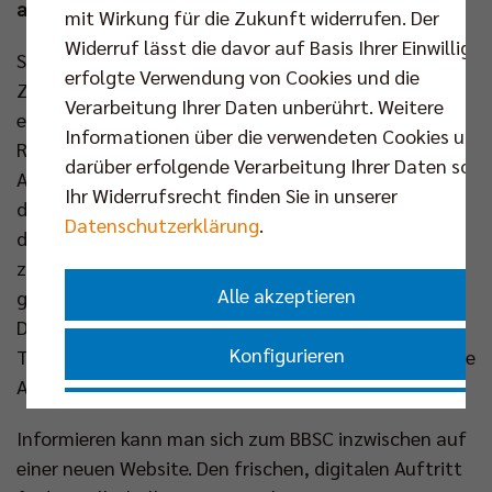
ambitionierten Zweitligisten.
mit Wirkung für die Zukunft widerrufen. Der
Widerruf lässt die davor auf Basis Ihrer Einwilligu
Sportlich besteht für den BBSC noch ein Saisonziel.
erfolgte Verwendung von Cookies und die
Zwei Spieltage vor Schluss rangiert man auf dem
Verarbeitung Ihrer Daten unberührt. Weitere
elften Rang und hat vor sich den TV Dingolfing in
Informationen über die verwendeten Cookies und
Reichweite (einen Punkt Rückstand). Im letzten
darüber erfolgende Verarbeitung Ihrer Daten sowi
Auftritt in der Sporthalle Hämmerlingstraße hätte
Ihr Widerrufsrecht finden Sie in unserer
das Team um Kapitänin Annika Völker, die sich nach
Datenschutzerklärung
.
dieser Saison aus der ersten Mannschaft
zurückzieht, also die Chance noch einen Platz
Alle akzeptieren
gutzumachen. Zum Abschluss wartet auf die BBSC-
Damen zwei Wochen später ein Auswärtsspiel beim
Konfigurieren
Tabellenvorletzten Allbau Volleys Essen, wo eine gute
Aussicht auf Punkte besteht.
Nur essenzielle Cookies akzeptieren
Informieren kann man sich zum BBSC inzwischen auf
einer neuen Website. Den frischen, digitalen Auftritt
Impressum
|
Datenschutzerklärung