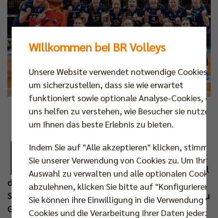
Willkommen bei BR Volleys
Unsere Website verwendet notwendige Cookies,
um sicherzustellen, dass sie wie erwartet
funktioniert sowie optionale Analyse-Cookies, die
uns helfen zu verstehen, wie Besucher sie nutzen,
Foto: Frank Ziegenrücker
um Ihnen das beste Erlebnis zu bieten.
D
ie Frauenmannschaft des Berlin
Indem Sie auf "Alle akzeptieren" klicken, stimmen
Brandenburger Sportclubs (BBSC) bestreitet
Sie unserer Verwendung von Cookies zu. Um Ihre
an diesem Wochenende ihr letztes Heimspiel
Auswahl zu verwalten und alle optionalen Cookie
der Saison. Mit den BayerVolleys Leverkusen ist am
abzulehnen, klicken Sie bitte auf "Konfigurieren".
Samstag (12. Apr um 18.00 Uhr) der Tabellendritte zu
Sie können ihre Einwilligung in die Verwendung vo
Gast. Dazu gibt es Neuigkeiten rund um den
Cookies und die Verarbeitung Ihrer Daten jederzei