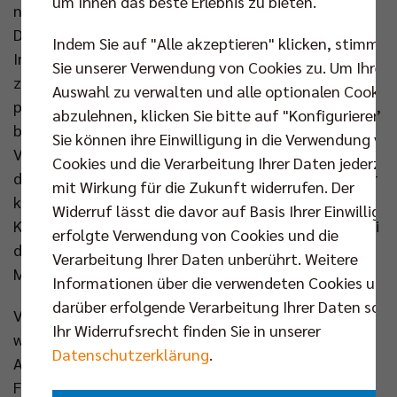
um Ihnen das beste Erlebnis zu bieten.
nicht nur zwei Siege. Reichert will sich nicht mit
Dingen beschäftigen, die jetzt noch unwichtig sind.
Indem Sie auf "Alle akzeptieren" klicken, stimmen
Immer schön am Boden bleiben, mache nie den
Sie unserer Verwendung von Cookies zu. Um Ihre
zweiten Schritt vor dem ersten. „Moritz ist ein sehr
Auswahl zu verwalten und alle optionalen Cookie
professioneller und fokussierter Mensch und Spieler“,
abzulehnen, klicken Sie bitte auf "Konfigurieren".
beschreibt ihn sein Trainer Joel Banks, „er ist ein
Sie können ihre Einwilligung in die Verwendung vo
Volleyballspieler mit sehr viel Kontrolle, am Netz, in
Cookies und die Verarbeitung Ihrer Daten jederzei
der Abwehr, in der Annahme. Ein ruhiger Typ mit einer
mit Wirkung für die Zukunft widerrufen. Der
klaren Einstellung zu seinem Job.“ Geschäftsführer
Widerruf lässt die davor auf Basis Ihrer Einwilligu
Kaweh Niroomand ergänzt: „Moritz ist ein Spieler, bei
erfolgte Verwendung von Cookies und die
dem sich jeder Trainer freut, so jemanden in der
Verarbeitung Ihrer Daten unberührt. Weitere
Mannschaft zu haben.“
Informationen über die verwendeten Cookies und
darüber erfolgende Verarbeitung Ihrer Daten sowi
Viel Lob für den Nationalspieler, der tatsächlich ein
Ihr Widerrufsrecht finden Sie in unserer
wahrer Alleskönner ist: Er hat eine sehr gute
Datenschutzerklärung
.
Annahme, einen sehr guten Aufschlag, ist in der
Feldabwehr immer präsent, im Angriff sehr variabel,