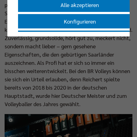
Alle akzeptieren
punktet auch aus dem Hinterfeld. „Es macht einen
Spieler wertvoll, wenn er von den verschiedenen
Konfigurieren
Elementen, die er zu erfüllen hat, die meisten gut
kann. So ein Spieler ist Moritz“, schwärmt Niroomand.
Nur essenzielle Cookies akzeptieren
Zuverlässig, grundsolide, hört gut zu, meckert nicht,
sondern macht lieber – gern gesehene
Eigenschaften, die den gebürtigen Saarländer
Impressum
|
Datenschutzerklärung
auszeichnen. Als Profi hat er sich so immer ein
bisschen weiterentwickelt. Bei den BR Volleys können
sie sich ein Urteil erlauben, denn Reichert spielte
bereits von 2018 bis 2020 in der deutschen
Hauptstadt, wurde hier Deutscher Meister und zum
Volleyballer des Jahres gewählt.