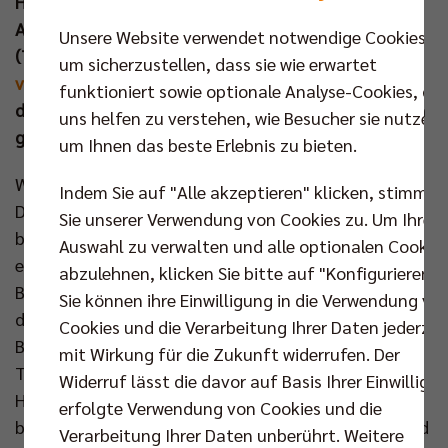
Hauptstädter mit einer breiten Brust in die am 27.
April im Volleyballtempel startenden Endspiele
Unsere Website verwendet notwendige Cookies,
(Tickets ab sofort erhältlich:
www.br-
um sicherzustellen, dass sie wie erwartet
volleys.de/tickets
). Der Finalgegner wird zwischen
funktioniert sowie optionale Analyse-Cookies, die
dem VfB Friedrichshafen und der SVG Lüneburg noch
uns helfen zu verstehen, wie Besucher sie nutzen,
gesucht.
um Ihnen das beste Erlebnis zu bieten.
Wie schon vor vier Tagen präsentierte sich der
Indem Sie auf "Alle akzeptieren" klicken, stimmen
Deutsche Meister in unveränderter Startformation
Sie unserer Verwendung von Cookies zu. Um Ihre
bestens auf den Gegner aus Niedersachsen
Auswahl zu verwalten und alle optionalen Cookie
eingestellt. Vom ersten Ballwechsel an hatte die
abzulehnen, klicken Sie bitte auf "Konfigurieren".
Berliner Block-Feldabwehr Zugriff auf die Angriffe
Sie können ihre Einwilligung in die Verwendung vo
der Gäste und erarbeitete sich reichlich
Cookies und die Verarbeitung Ihrer Daten jederzei
Breakchancen. Beim Stand von 3:0 griff Giesens
mit Wirkung für die Zukunft widerrufen. Der
Trainer Itamar Stein zur ersten Auszeit, aber das
Widerruf lässt die davor auf Basis Ihrer Einwilligu
Heimteam gab weiter den Ton an (9:3, 16:6). Also
erfolgte Verwendung von Cookies und die
begannen bei den Grizzlys früh die Wechselspiele und
Verarbeitung Ihrer Daten unberührt. Weitere