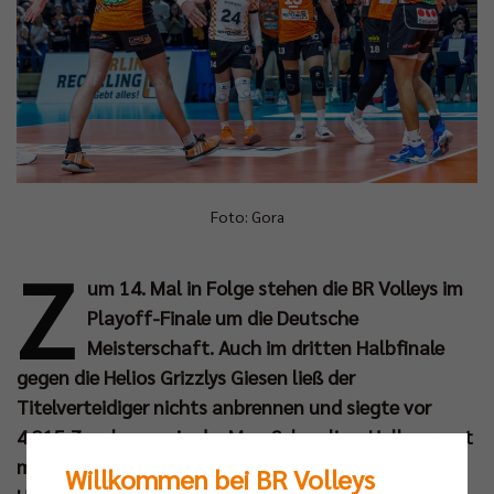
Foto: Gora
Z
um 14. Mal in Folge stehen die BR Volleys im
Playoff-Finale um die Deutsche
Meisterschaft. Auch im dritten Halbfinale
gegen die Helios Grizzlys Giesen ließ der
Titelverteidiger nichts anbrennen und siegte vor
4.215 Zuschauern in der Max-Schmeling-Halle erneut
mit 3:0 (25:15, 25:15, 25:19). Damit gehen die
Willkommen bei BR Volleys