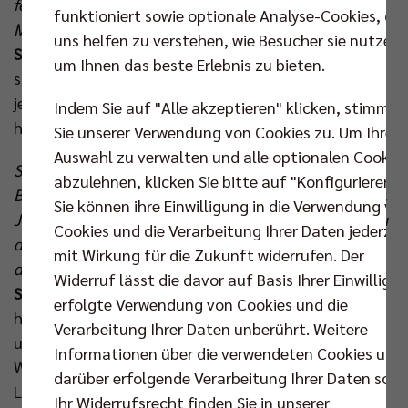
fehlt nur noch ein Schritt zur Deutschen
funktioniert sowie optionale Analyse-Cookies, die
Meisterschaft. Aber eines ist diesmal anders…
uns helfen zu verstehen, wie Besucher sie nutzen,
Schott:
„… ja, weil wir diesmal gegen Lüneburg
um Ihnen das beste Erlebnis zu bieten.
spielen. Das langersehnte, andere Finale. Das ist es
jedenfalls, was man von vielen Außenstehenden
Indem Sie auf "Alle akzeptieren" klicken, stimmen
hört.“
Sie unserer Verwendung von Cookies zu. Um Ihre
Auswahl zu verwalten und alle optionalen Cookie
Sechsmal standet ihr euch diese Saison in Ligacup,
abzulehnen, klicken Sie bitte auf "Konfigurieren".
Bundesliga, Pokal und Champions League gegenüber.
Sie können ihre Einwilligung in die Verwendung vo
Jeder hat seine Heimspiele gewonnen, Lüneburg dazu
Cookies und die Verarbeitung Ihrer Daten jederzei
den Golden Set in Berlin zum Einzug ins Viertelfinale
mit Wirkung für die Zukunft widerrufen. Der
der Königsklasse. Wie stehen die Chancen?
Widerruf lässt die davor auf Basis Ihrer Einwilligu
Schott:
„Ich denke, es wird eine sehr schwere,
erfolgte Verwendung von Cookies und die
herausfordernde Finalserie. Für beide Teams. Aber
Verarbeitung Ihrer Daten unberührt. Weitere
unsere ganze Mannschaft freut sich richtig darauf.
Informationen über die verwendeten Cookies und
Wir haben noch eine Rechnung offen mit den
darüber erfolgende Verarbeitung Ihrer Daten sowi
Lüneburgern. Ich bin sehr zuversichtlich, dass wir im
Ihr Widerrufsrecht finden Sie in unserer