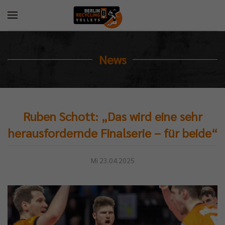
News
Ruben Schott: „Das wird eine sehr
herausfordernde Finalserie – für beide“
Mi 23.04.2025