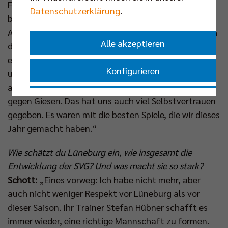
Finale in einer besseren Verfassung sein werden als
Datenschutzerklärung
.
beim letzten Mal, als wir aufeinandergetroffen sind.
Andererseits erwarte ich schon, dass Lüneburg durch
Alle akzeptieren
die gewonnene Halbfinalserie gegen Friedrichshafen
ebenfalls ordentlich Selbstvertrauen getankt hat
Konfigurieren
und mit breiter Brust zu uns kommen wird. Das gilt
allerdings genauso für uns nach unserer 3:0-Serie
Nur essenzielle Cookies akzeptieren
gegen Giesen. Das hat uns auch viel Selbstvertrauen
gegeben. Es waren mit die besten Spiele, die wir dieses
Jahr gemacht haben.“
Impressum
|
Datenschutzerklärung
Wie schätzt du Lüneburg ein, wie insgesamt die
Entwicklung der SVG? Und was macht sie so stark?
Schott:
„Eines vorweg: Ich habe nicht mehr, aber
auch nicht weniger Respekt vor Lüneburg als vor
dieser Saison. Ihr Trainer Stefan Hübner schafft es
immer wieder, eine richtige Mannschaft zu formen.