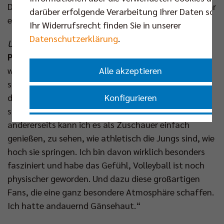
Das ist ein sehr cooler Job. Vielleicht können wir sogar
darüber erfolgende Verarbeitung Ihrer Daten sowi
eine Verbindung zum Sport schaffen, mal sehen.“
Ihr Widerrufsrecht finden Sie in unserer
Datenschutzerklärung
.
Und wie hat dir das erste Finalspiel gefallen?
Patch:
„Es war wunderbar. Da sind zwei
Alle akzeptieren
widerstreitende Gefühle in mir. Ich kenne Volleyball
so gut, ich kenne die Zuschauerbegeisterung so gut,
Konfigurieren
das ganze Umfeld. Ich erlebe also einerseits die
sportliche Auseinandersetzung irgendwie mit,
Nur essenzielle Cookies akzeptieren
andererseits kann ich es als Zuschauer einfach
genießen, zu sehen, wie athletisch die Jungs sind, wie
hoch sie springen. Ich bin davon wirklich besonders
Impressum
|
Datenschutzerklärung
fasziniert und habe das Gefühl, Volleyball ist noch
physischer geworden. Und dazu diese großartigen
Fans, die eine ganz besondere Atmosphäre schaffen.
Ich hatte andauernd Gänsehaut.“