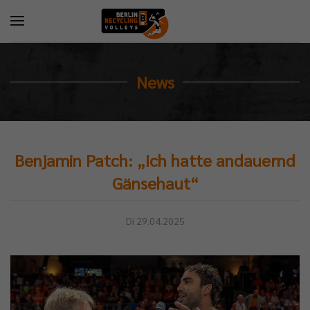
News
Benjamin Patch: „Ich hatte andauernd
Gänsehaut“
Di 29.04.2025