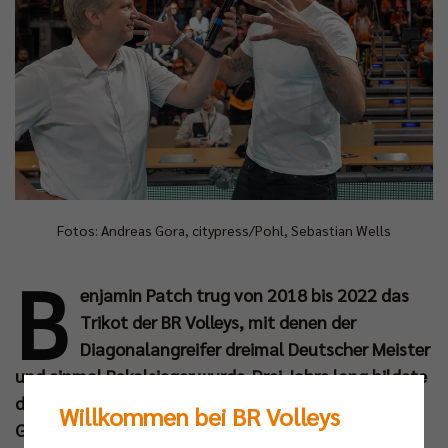
Fotos: Andreas Gora, citypress/Pohl, Sebastian Wells
B
enjamin Patch trug von 2018 bis 2022 das
Trikot der BR Volleys, mit denen der
Diagonalangreifer dreimal Deutscher Meister
und einmal Pokalsieger wurde. Drei Jahre lang bildete
der heutige Vereinsbotschafter mit Zuspieler Sergey
Willkommen bei BR Volleys
Grankin ein kongeniales Duo. Parallel zum Abschied