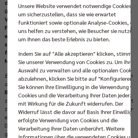
des Russen aus Berlin beendete auch Patch etwas
Unsere Website verwendet notwendige Cookies,
überraschend mit gerade 28 Jahren seine Karriere als
um sicherzustellen, dass sie wie erwartet
Volleyballprofi. Am Sonntag beim ersten Playoff-
funktioniert sowie optionale Analyse-Cookies, die
Finale zwischen den BR Volleys und der SVG Lüneburg
uns helfen zu verstehen, wie Besucher sie nutzen,
war Patch wieder da – als Zuschauer. Im Anschluss
um Ihnen das beste Erlebnis zu bieten.
schilderte er seine Eindrücke auf der Tribüne, sein
familiäres Gefühl für Berlin und lobte seinen
Indem Sie auf "Alle akzeptieren" klicken, stimmen
Nachfolger Jake Hanes.
Sie unserer Verwendung von Cookies zu. Um Ihre
Auswahl zu verwalten und alle optionalen Cookie
Ben, willkommen zurück in Berlin. Bist du extra wegen
abzulehnen, klicken Sie bitte auf "Konfigurieren".
der Finals aus den USA hergekommen?
Sie können ihre Einwilligung in die Verwendung vo
Benjamin Patch:
„Nein, ich bin schon vor ungefähr
Cookies und die Verarbeitung Ihrer Daten jederzei
zwei Monaten zurückgekehrt nach Berlin, das ich fast
mit Wirkung für die Zukunft widerrufen. Der
zwei Jahre zuvor verlassen hatte. Ich arbeite jetzt für
Widerruf lässt die davor auf Basis Ihrer Einwilligu
ein Luxusmode- und Design-Geschäft in Kreuzberg.
erfolgte Verwendung von Cookies und die
Die haben mich in New York angerufen und mir
Verarbeitung Ihrer Daten unberührt. Weitere
gesagt, sie bräuchten einen neuen Kreativdirektor.
Informationen über die verwendeten Cookies und