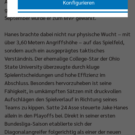
Anlaufzeit hatte Hanes bei den BR Volleys nicht
Konfigurieren
gebraucht. Schon beim Sieg des Ligapokals im
September wurde er zum MVP gewählt.
Nur essenzielle Cookies akzeptieren
Hanes brachte dabei nicht nur physische Wucht – mit
Impressum
|
Datenschutzerklärung
über 3,60 Metern Angriffshöhe – auf das Spielfeld,
sondern auch ein ausgeprägtes taktisches
Verständnis. Der ehemalige College-Star der Ohio
State University überzeugte durch kluge
Spielentscheidungen und hohe Effizienz im
Abschluss. Besonders hervorzuheben ist seine
Fähigkeit, in umkämpften Sätzen mit druckvollen
Aufschlägen den Spielverlauf in Richtung seines
Teams zu kippen. Satte 24 Asse steuerte Jake Hanes
allein in den Playoffs bei. Direkt in seiner ersten
Bundesliga-Saison etablierte sich der
Diagonalangreifer folgerichtig als einer der neuen