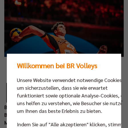
Willkommen bei BR Volleys
Fotos: Justus Stegemann
D
Unsere Website verwendet notwendige Cookies,
ie Volleyball Bundesliga (VBL) hat die
um sicherzustellen, dass sie wie erwartet
wertvollsten Spieler:innen der Saison
funktioniert sowie optionale Analyse-Cookies, die
2024/25 in der 1. Bundesliga ausgezeichnet.
uns helfen zu verstehen, wie Besucher sie nutzen,
Bei den Männern setzte sich Jake Hanes von den
um Ihnen das beste Erlebnis zu bieten.
Berlin Recycling Volleys mit neun goldenen MVP-
Medaillen durch. In der Frauen-Bundesliga
Indem Sie auf "Alle akzeptieren" klicken, stimmen