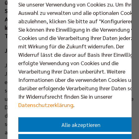
überzeugte Elles Dambrink vom SSC Palmberg
Sie unserer Verwendung von Cookies zu. Um Ihre
Schwerin mit zehn goldenen und zwei silbernen
Auswahl zu verwalten und alle optionalen Cookie
Auszeichnungen. Beide MVPs bekamen nach den
abzulehnen, klicken Sie bitte auf "Konfigurieren".
letzten Finalmatches die von air up® präsentierten
Sie können ihre Einwilligung in die Verwendung vo
Trophäen überreicht.
Cookies und die Verarbeitung Ihrer Daten jederzei
mit Wirkung für die Zukunft widerrufen. Der
Jakes Hanes, der Überflieger aus Chicago
Widerruf lässt die davor auf Basis Ihrer Einwilligu
erfolgte Verwendung von Cookies und die
Jakes Hanes aus den USA hat sich in seinem ersten
Verarbeitung Ihrer Daten unberührt. Weitere
Jahr bei den BR Volleys zur absoluten Führungsfigur
Informationen über die verwendeten Cookies und
entwickelt. Mit seinem explosiven Angriffsspiel,
darüber erfolgende Verarbeitung Ihrer Daten sowi
seinen druckvollen Aufschlagserien und einem
Ihr Widerrufsrecht finden Sie in unserer
unerschütterlichen Siegeswillen war der 27 Jahre alte
Datenschutzerklärung
.
Diagonalangreifer in fast jedem Spiel ein Garant für
den Erfolg seines Teams. In Berlin feierte er nicht nur
seinen sportlichen Durchbruch, sondern begeisterte
Alle akzeptieren
auch die Fans mit seiner emotionalen Spielweise. Viel