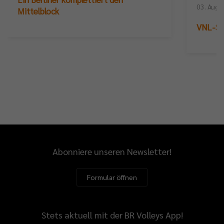
03. Augu
Mittelblock
VNL-Sil
Abonniere unseren Newsletter!
Formular öffnen
Stets aktuell mit der BR Volleys App!