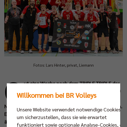
Fotos: Lars Hinter, privat, Liemann
G
ut eine Woche nach dem TRIPLE TRIPLE des
BR Volleys Teams sind am Sonntag (11. Mai)
Willkommen bei BR Volleys
mit dem U20-Turnier auch die Deutschen
Nachwuchsmeisterschaften 2025 zu Ende gegangen.
Unsere Website verwendet notwendige Cookies,
Erfreulicherweise waren die Berliner Talente dabei
um sicherzustellen, dass sie wie erwartet
ähnlich erfolgreich wie im Vorjahr. In drei von vier
funktioniert sowie optionale Analyse-Cookies, die