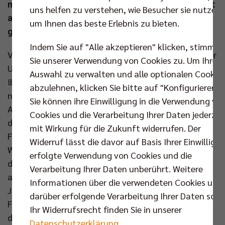
möglichen Finalspielen war eine Auswahlmannschaft
uns helfen zu verstehen, wie Besucher sie nutzen,
aus der Hauptstadt vertreten, zwei davon konnten
um Ihnen das beste Erlebnis zu bieten.
gewonnen und mit dem Meistertitel gekrönt werden.
Indem Sie auf "Alle akzeptieren" klicken, stimmen
Vor gut zwei Wochen läuteten die SCC JUNIORS in der
Sie unserer Verwendung von Cookies zu. Um Ihre
U16 den Medaillenregen ein und brachten aus
Auswahl zu verwalten und alle optionalen Cookie
Ibbenbüren Silber mit zurück an die Spree. Die
abzulehnen, klicken Sie bitte auf "Konfigurieren".
neuesten Auszeichnungen für die Berliner
Sie können ihre Einwilligung in die Verwendung vo
Auswahlteams glänzen nun sogar golden. Während
Cookies und die Verarbeitung Ihrer Daten jederzei
die BR Volleys in der Max-Schmeling-Halle mir ihren
mit Wirkung für die Zukunft widerrufen. Der
Fans die Meisterschaft feierten, spielte am selben
Widerruf lässt die davor auf Basis Ihrer Einwilligu
Wochenende im 500 Kilometer entfernten Dachau
erfolgte Verwendung von Cookies und die
das U14-Team der SG Rotation Prenzlauer Berg groß
Verarbeitung Ihrer Daten unberührt. Weitere
auf. Keinen Satz gab die Mannschaft um Kapitän
Informationen über die verwendeten Cookies und
Jacob Diallo im Turnierverlauf ab und erst der
darüber erfolgende Verarbeitung Ihrer Daten sowi
Finalgegner aus Zirndorf schaffte es gegen die
Ihr Widerrufsrecht finden Sie in unserer
dominanten Berliner überhaupt einmal über die 20-
Datenschutzerklärung
.