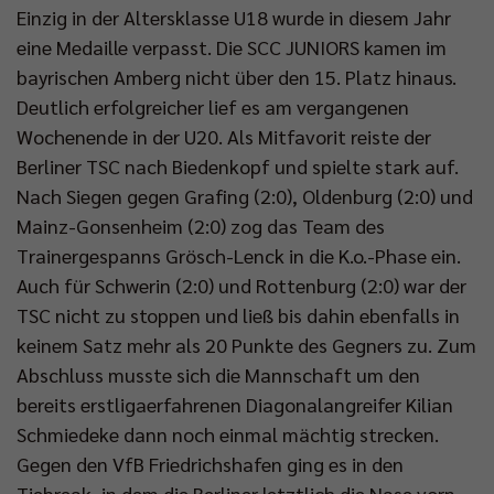
Einzig in der Altersklasse U18 wurde in diesem Jahr
eine Medaille verpasst. Die SCC JUNIORS kamen im
bayrischen Amberg nicht über den 15. Platz hinaus.
Deutlich erfolgreicher lief es am vergangenen
Wochenende in der U20. Als Mitfavorit reiste der
Berliner TSC nach Biedenkopf und spielte stark auf.
Nach Siegen gegen Grafing (2:0), Oldenburg (2:0) und
Mainz-Gonsenheim (2:0) zog das Team des
Trainergespanns Grösch-Lenck in die K.o.-Phase ein.
Auch für Schwerin (2:0) und Rottenburg (2:0) war der
TSC nicht zu stoppen und ließ bis dahin ebenfalls in
keinem Satz mehr als 20 Punkte des Gegners zu. Zum
Abschluss musste sich die Mannschaft um den
bereits erstligaerfahrenen Diagonalangreifer Kilian
Schmiedeke dann noch einmal mächtig strecken.
Gegen den VfB Friedrichshafen ging es in den
Tiebreak, in dem die Berliner letztlich die Nase vorn