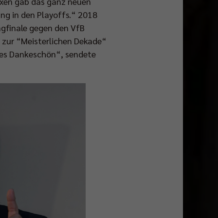
lexen gab das ganz neuen
ung in den Playoffs.“ 2018
agfinale gegen den VfB
g zur “Meisterlichen Dekade“
oßes Dankeschön“, sendete