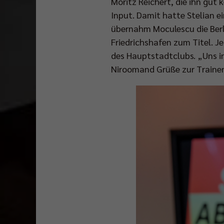
Moritz Reichert, die ihn gut
Input. Damit hatte Stelian e
übernahm Moculescu die Berl
Friedrichshafen zum Titel. J
des Hauptstadtclubs. „Uns in
Niroomand Grüße zur Trainer