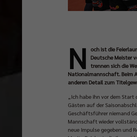
N
och ist die Feierla
Deutsche Meister v
trennen sich die W
Nationalmannschaft. Beim A
anderen Detail zum Titelgew
„Ich habe ihn vor dem Start
Gästen auf der Saisonabschlu
Geschäftsführer niemand Ger
Mannschaft wieder vollständi
neue Impulse gegeben und Rei