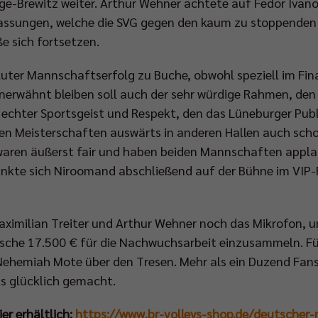
age-Brewitz weiter. Arthur Wehner achtete auf Fedor Ivan
passungen, welche die SVG gegen den kaum zu stoppenden
e sich fortsetzen.
oluter Mannschaftserfolg zu Buche, obwohl speziell im F
nerwähnt bleiben soll auch der sehr würdige Rahmen, den 
 echter Sportsgeist und Respekt, den das Lüneburger Pu
ren Meisterschaften auswärts in anderen Hallen auch scho
waren äußerst fair und haben beiden Mannschaften applau
nkte sich Niroomand abschließend auf der Bühne im VIP
imilian Treiter und Arthur Wehner noch das Mikrofon, um
sche 17.500 € für die Nachwuchsarbeit einzusammeln. Für
n Nehemiah Mote über den Tresen. Mehr als ein Duzend Fan
ts glücklich gemacht.
er erhältlich:
https://www.br-volleys-shop.de/deutscher