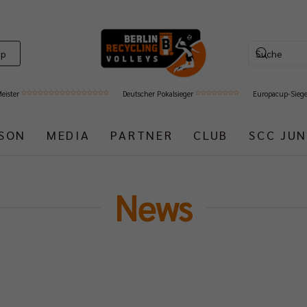
op
Meister
Deutscher Pokalsieger
Europacup-Sieg
ISON
MEDIA
PARTNER
CLUB
SCC JUN
News