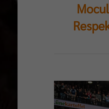
Mocul
Respek