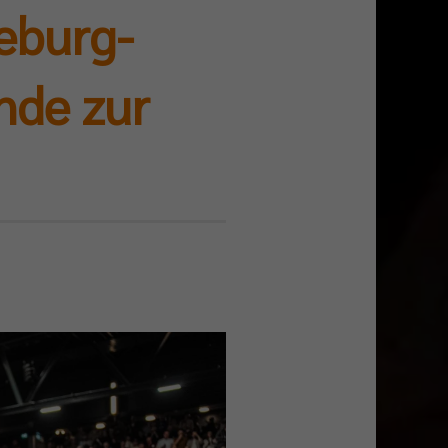
eburg-
nde zur