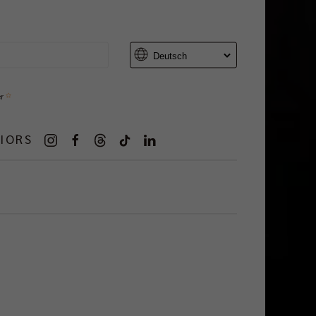
er
IORS