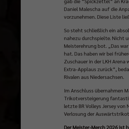
gab die “Spickzettel“ an Kr
Daniel Malescha auf die An
vorzunehmen. Diese Liste ließ
So steht schließlich ein abs
nahezu durchspielte. Nicht u
Meisterehrung bot. „Das war
hat. Das haben wir bei frühe
Zuschauer in der LKH Arena 
Extra-Applaus zurück“, beda
Rivalen aus Niedersachsen.
Im Anschluss übernahmen Max
Trikotversteigerung fantasti
letzte BR Volleys Jersey vo
Verlosung der Auswärtstriko
Der Meister-Merch 2026 ist hi