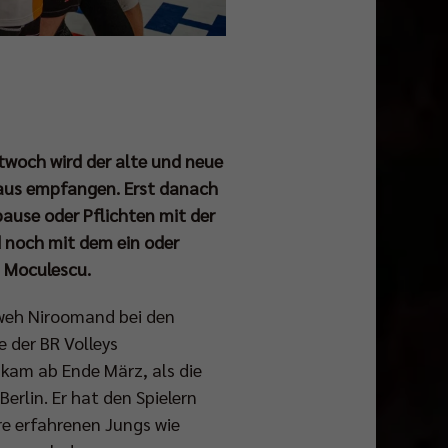
ttwoch wird der alte und neue
aus empfangen. Erst danach
ause oder Pflichten mit der
noch mit dem ein oder
an Moculescu.
aweh Niroomand bei den
e der BR Volleys
kam ab Ende März, als die
rlin. Er hat den Spielern
re erfahrenen Jungs wie