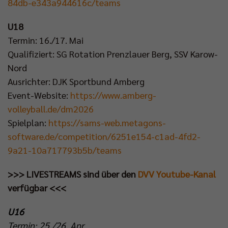
84db-e343a944616c/teams
Impressum
|
Datenschutzerklärung
U18
Termin: 16./17. Mai
Qualifiziert: SG Rotation Prenzlauer Berg, SSV Karow-
Nord
Ausrichter: DJK Sportbund Amberg
Event-Website:
https://www.amberg-
volleyball.de/dm2026
Spielplan:
https://sams-web.metagons-
software.de/competition/6251e154-c1ad-4fd2-
9a21-10a717793b5b/teams
>>> LIVESTREAMS sind über den
DVV Youtube-Kanal
verfügbar <<<
U16
Termin: 25./26. Apr