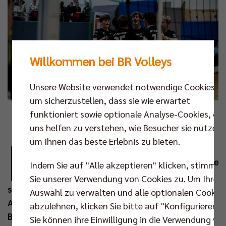
Willkommen bei BR Volleys
Unsere Website verwendet notwendige Cookies,
um sicherzustellen, dass sie wie erwartet
funktioniert sowie optionale Analyse-Cookies, die
Fotos: Niklas Köppen
uns helfen zu verstehen, wie Besucher sie nutzen,
B
um Ihnen das beste Erlebnis zu bieten.
erlin hat die erste Medaille im
Nachwuchsbereich 2026 gewonnen und diese
Indem Sie auf "Alle akzeptieren" klicken, stimmen
schimmert direkt golden! Der Berliner TSC
Sie unserer Verwendung von Cookies zu. Um Ihre
setzte sich am letzten Wochenende in der
Auswahl zu verwalten und alle optionalen Cookie
Altersklasse U20 durch und wurde beim vom TV
abzulehnen, klicken Sie bitte auf "Konfigurieren".
Bliesen ausgerichteten Bundesfinale Deutscher
Sie können ihre Einwilligung in die Verwendung vo