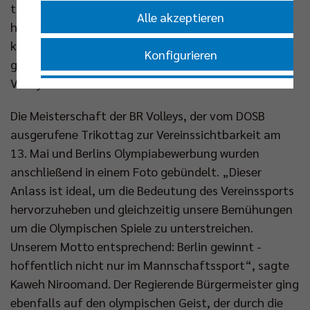
trat die Freude über eine meisterliche Dekade: „Ich
Alle akzeptieren
habe mich gefragt, warum auf der Meisterschale
keine Vereinsnamen sind. Das wäre seit zehn Jahren
Konfigurieren
ganz einfach: Da müsste nur einmal Berlin Recycling
Volleys stehen.“
Nur essenzielle Cookies akzeptieren
Die Meisterschaft der BR Volleys, der vom DOSB
ausgerufene Trikottag zur Vereinssichtbarkeit am
Impressum
|
Datenschutzerklärung
13. Mai und Berlins Olympiabewerbung wurden
anschließend in einem Foto gebündelt. „Dieser
Anlass ist ideal, um die Bedeutung des Vereinssports
hervorzuheben und gleichzeitig unsere Bemühungen
um die Olympischen Spiele zu unterstreichen.
Unserem Motto entsprechend: Berlin gewinnt -
hoffentlich nicht nur im Mannschaftssport“, sagte
Kaweh Niroomand. Der Regierende Bürgermeister ging
ebenfalls auf den olympischen Geist, der durch die