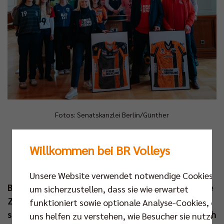
Fotos: Senatskanzlei Berlin/Günther
„I
hr seid nicht nur ein großes, sondern ein
Willkommen bei BR Volleys
großartiges Team. Wir sind extrem stolz
auf euch“, eröffnete der Regierende
Unsere Website verwendet notwendige Cookies,
Bürgermeister Kai Wegner am Mittwoch die feierliche
um sicherzustellen, dass sie wie erwartet
Zeremonie im Roten Rathaus. Einmal mehr durfte
funktioniert sowie optionale Analyse-Cookies, die
sich der Deutsche Rekordmeister in das Goldene Buch
uns helfen zu verstehen, wie Besucher sie nutzen,