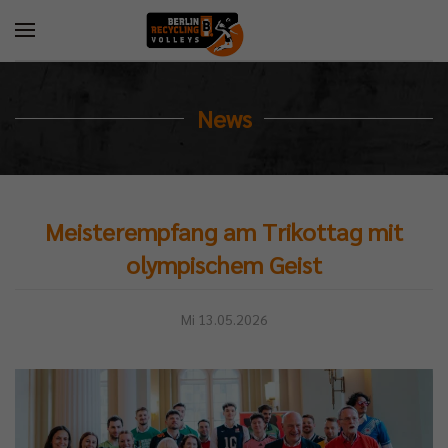
News
Meisterempfang am Trikottag mit
olympischem Geist
Mi 13.05.2026