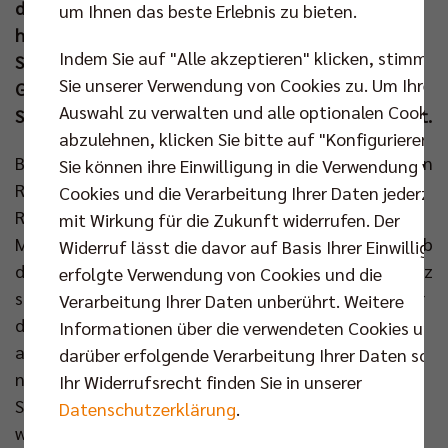
der Stadt Berlin eintragen und wurde dabei ebenso
um Ihnen das beste Erlebnis zu bieten.
herzlich von der Senatorin für Inneres und Sport, Iris
Indem Sie auf "Alle akzeptieren" klicken, stimmen
Spranger, in Empfang genommen. Die feierliche
Sie unserer Verwendung von Cookies zu. Um Ihre
Gelegenheit nutzten Hauptstadtclub und
Auswahl zu verwalten und alle optionalen Cookie
Spitzenpolitik für ein Meisterfoto der besonderen Art.
abzulehnen, klicken Sie bitte auf "Konfigurieren".
Bereits zum vierten Mal empfing Kai Wegner die Berlin
Sie können ihre Einwilligung in die Verwendung vo
Recycling Volleys im festlichen Saal des Roten
Cookies und die Verarbeitung Ihrer Daten jederzei
Rathauses, wo dem alten und neuen Deutschen
mit Wirkung für die Zukunft widerrufen. Der
Meister erneut eine große Ehre zuteilwurde. Dabei gab
Widerruf lässt die davor auf Basis Ihrer Einwilligu
der Regierende zu: „Ich habe mir in dieser Saison ganz
erfolgte Verwendung von Cookies und die
schön Sorgen gemacht. Aber in den Playoffs wart ihr
Verarbeitung Ihrer Daten unberührt. Weitere
da. Darauf kommt es an. Zur Stelle zu sein, wenn es
Informationen über die verwendeten Cookies und
am wichtigsten ist. Aber auf Lüneburg müssen wir
darüber erfolgende Verarbeitung Ihrer Daten sowi
nächstes Jahr noch ein bisschen besser aufpassen.
Ihr Widerrufsrecht finden Sie in unserer
Sie werden immer stärker.“ Die leichten Zweifel
Datenschutzerklärung
.
wurden schließlich weggewischt und an deren Stelle