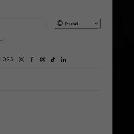
er
IORS