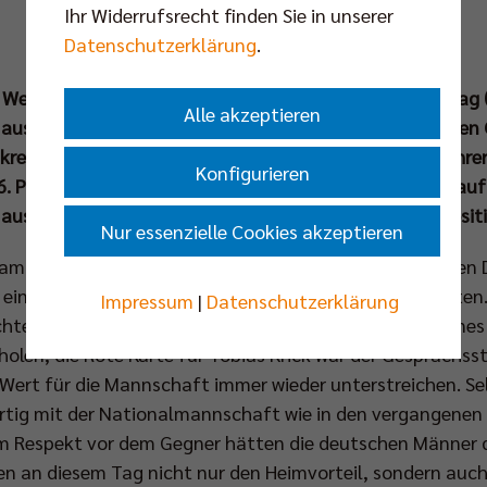
Ihr Widerrufsrecht finden Sie in unserer
Datenschutzerklärung
.
 Weise ist die deutsche Nationalmannschaft am Montag 
Alle akzeptieren
 ausgeschieden. Trotz der knappen 2:3-Niederlage gegen
nkreich präsentierte sich die DVV-Auswahl in Paris von ihrer
Konfigurieren
. Platz ab und kletterte dadurch in der Weltrangliste au
d aus diesem Momentum kann für die Zukunft etwas Positi
Nur essenzielle Cookies akzeptieren
 am frühen Montagabend ein fesselndes Match zwischen 
einen knappen 15:13-Tiebreak-Erfolg frenetisch feierten. M
Impressum
|
Datenschutzerklärung
hte über weite Strecken ein bärenstarkes Spiel, Johannes 
holen, die Rote Karte für Tobias Krick war der Gespräch
Wert für die Mannschaft immer wieder unterstreichen. Se
rartig mit der Nationalmannschaft wie in den vergangene
llem Respekt vor dem Gegner hätten die deutschen Männer
en an diesem Tag nicht nur den Heimvorteil, sondern auch 