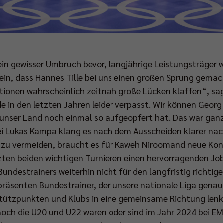
in gewisser Umbruch bevor, langjährige Leistungsträger 
sein, dass Hannes Tille bei uns einen großen Sprung gema
sitionen wahrscheinlich zeitnah große Lücken klaffen“, s
de in den letzten Jahren leider verpasst. Wir können Georg
unser Land noch einmal so aufgeopfert hat. Das war ganz 
ei Lukas Kampa klang es nach dem Ausscheiden klarer nac
 zu vermeiden, braucht es für Kaweh Niroomand neue Kon
tzten beiden wichtigen Turnieren einen hervorragenden Job
Bundestrainers weiterhin nicht für den langfristig richti
präsenten Bundestrainer, der unsere nationale Liga genau
tützpunkten und Klubs in eine gemeinsame Richtung lenk
noch die U20 und U22 waren oder sind im Jahr 2024 bei EM