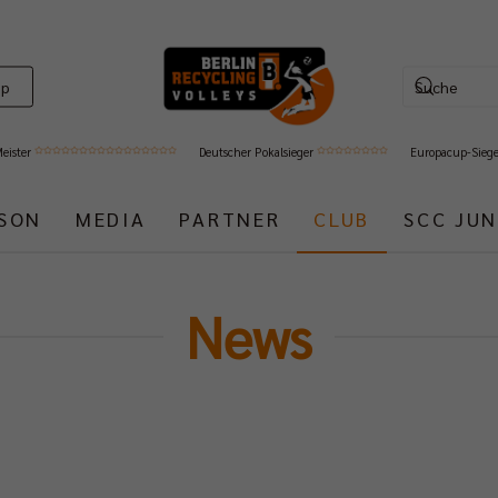
op
Meister
Deutscher Pokalsieger
Europacup-Sieg
ISON
MEDIA
PARTNER
CLUB
SCC JUN
News