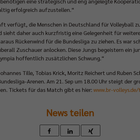
r benötigen eine strategisch und eng angelegte Kooperatio
ig erfolgreich aufzustellen.“
ft verfügt, die Menschen in Deutschland für Volleyball zu
d sieht daher auch kurzfristig eine Gelegenheit für weit
raus Rückenwind für die Bundesliga zu ziehen. Es war sch
überall Zuschauer anlocken. Diese Jungs begeistern ein ju
ympia hoffentlich zusätzlichen Schwung.“
Johannes Tille, Tobias Krick, Moritz Reichert und Ruben Sc
Bundesliga-Arenen. Am 21. Sep um 18.00 Uhr steigt der gr
sen. Tickets für das Match gibt es hier:
www.br-volleys.de/
News teilen