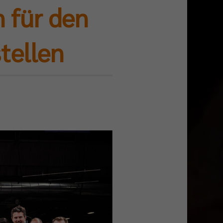
n für den
tellen