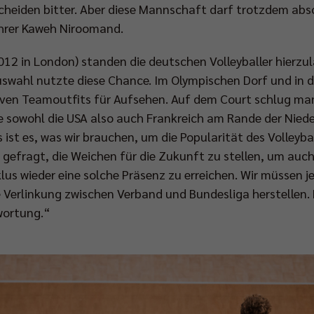
cheiden bitter. Aber diese Mannschaft darf trotzdem absol
ührer Kaweh Niroomand.
012 in London) standen die deutschen Volleyballer hierzu
swahl nutzte diese Chance. Im Olympischen Dorf und in 
ven Teamoutfits für Aufsehen. Auf dem Court schlug ma
e sowohl die USA also auch Frankreich am Rande der Nied
 ist es, was wir brauchen, um die Popularität des Volleyball
 gefragt, die Weichen für die Zukunft zu stellen, um auc
s wieder eine solche Präsenz zu erreichen. Wir müssen je
 Verlinkung zwischen Verband und Bundesliga herstellen. 
wortung.“