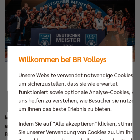
Willkommen bei BR Volleys
Foto: Justus Stegemann
Unsere Website verwendet notwendige Cookies,
um sicherzustellen, dass sie wie erwartet
D
funktioniert sowie optionale Analyse-Cookies, die
ie Sportmetropole Berlin wählt wieder ihre
uns helfen zu verstehen, wie Besucher sie nutzen,
CHAMPIONS! Jeder kann für die
um Ihnen das beste Erlebnis zu bieten.
erfolgreichsten Sportler*innen,
Mannschaften sowie Trainer*innen des Jahres 2024
Indem Sie auf "Alle akzeptieren" klicken, stimmen
abstimmen. Unter den Nominierten sind auch die
Sie unserer Verwendung von Cookies zu. Um Ihre
Berlin Recycling Volleys und ihr Cheftrainer Joel