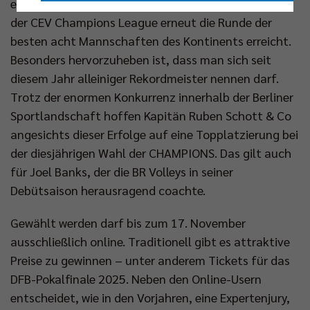
erstmals alle drei nationalen Titel. Zudem wurde in
Nur essenzielle Cookies akzeptieren
der CEV Champions League erneut die Runde der
besten acht Mannschaften des Kontinents erreicht.
Impressum
|
Datenschutzerklärung
Besonders hervorzuheben ist, dass man sich seit
diesem Jahr alleiniger Rekordmeister nennen darf.
Trotz der enormen Konkurrenz innerhalb der Berliner
Sportlandschaft hoffen Kapitän Ruben Schott & Co
angesichts dieser Erfolge auf eine Topplatzierung bei
der diesjährigen Wahl der CHAMPIONS. Das gilt auch
für Joel Banks, der die BR Volleys in seiner
Debütsaison herausragend coachte.
Gewählt werden darf bis zum 17. November
ausschließlich online. Traditionell gibt es attraktive
Preise zu gewinnen – unter anderem Tickets für das
DFB-Pokalfinale 2025. Neben den Online-Usern
entscheidet, wie in den Vorjahren, eine Expertenjury,