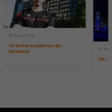
05. August 2026
Ein Berliner komplettiert den
03. Augu
Mittelblock
VNL-Sil