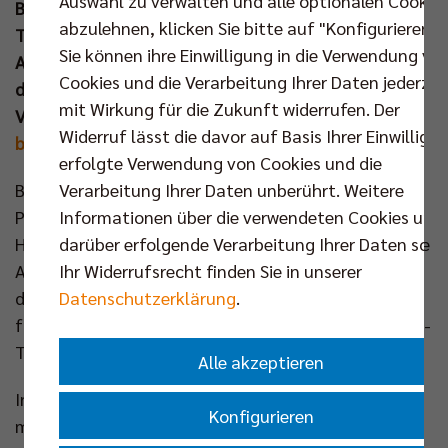
Auswahl zu verwalten und alle optionalen Cookie
Banks. Mit der Verteidigung aller drei nationalen
abzulehnen, klicken Sie bitte auf "Konfigurieren".
Trophäen wirft der Rekordmeister die meisten Titel-
Sie können ihre Einwilligung in die Verwendung vo
Argumente innerhalb Berlins in den Ring und hofft
Cookies und die Verarbeitung Ihrer Daten jederzei
dabei natürlich auf möglichst viele Stimmen der
mit Wirkung für die Zukunft widerrufen. Der
Volleyball- und Sportfans:
www.champions-
Widerruf lässt die davor auf Basis Ihrer Einwilligu
berlin.de/wahl
erfolgte Verwendung von Cookies und die
Verarbeitung Ihrer Daten unberührt. Weitere
Bei dem beliebten und prestigeträchtigen
Informationen über die verwendeten Cookies und
Publikumspreis durften sich die
darüber erfolgende Verarbeitung Ihrer Daten sowi
Hauptstadtvolleyballer immer wieder über großartige
Ihr Widerrufsrecht finden Sie in unserer
Auszeichnungen für die kontinuierlich gute Arbeit
Datenschutzerklärung
.
des Vereins und die daraus resultierenden Erfolge
freuen. Im Vorjahr belegten die Mannschaft sowie Ex-
Trainer Cedric Enard den Bronzerang.
Alle akzeptieren
In der Saison 23/24 verteidigte das BR Volleys Team
Konfigurieren
mit der Meisterschaft, dem Pokal und dem Ligacup