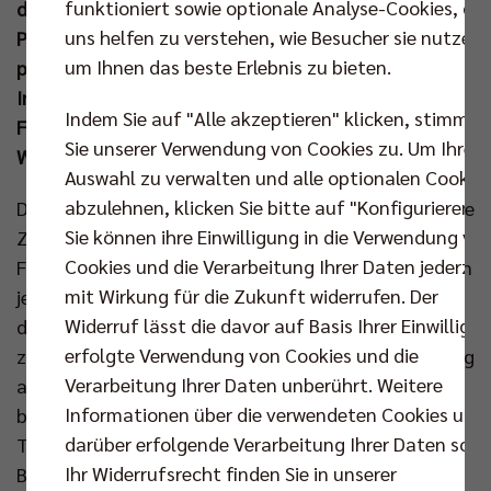
funktioniert sowie optionale Analyse-Cookies, die
die Hauptstädter und ihre Anhänger vom achten
uns helfen zu verstehen, wie Besucher sie nutzen,
Pokalsieg am 02. März 2025 gegen die SWD
um Ihnen das beste Erlebnis zu bieten.
powervolleys Düren in der SAP Arena träumen.
Informationen zur Fanreise & Tickets im Berliner
Indem Sie auf "Alle akzeptieren" klicken, stimmen
Fanblock wird es voraussichtlich noch vor dem
Sie unserer Verwendung von Cookies zu. Um Ihre
Weihnachtfest geben.
Auswahl zu verwalten und alle optionalen Cookie
abzulehnen, klicken Sie bitte auf "Konfigurieren".
Die BR Volleys ließen früh an diesem Pokalabend keine
Sie können ihre Einwilligung in die Verwendung vo
Zweifel aufkommen, dass sie mit aller Macht ins
Cookies und die Verarbeitung Ihrer Daten jederzei
Finale wollten, und warfen sich mit großem Einsatz in
mit Wirkung für die Zukunft widerrufen. Der
jeden Ball. Joel Banks schickte sein A-Team, zu dem
Widerruf lässt die davor auf Basis Ihrer Einwilligu
diesmal Florian Krage anstelle von Matthew Knigge
erfolgte Verwendung von Cookies und die
zählte, auf die Platte und dieses riss das Match zügig
Verarbeitung Ihrer Daten unberührt. Weitere
an sich. Nach beherztem Start der Hachinger
Informationen über die verwendeten Cookies und
besorgte Krage die erste knappe Führung für den
darüber erfolgende Verarbeitung Ihrer Daten sowi
Titelverteidiger (6:5). In der Folge erhöhten die
Ihr Widerrufsrecht finden Sie in unserer
Berliner erfolgreich den Druck und wandelten die