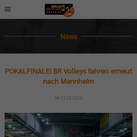
News
POKALFINALE! BR Volleys fahren erneut
nach Mannheim
Mi 11.12.2024