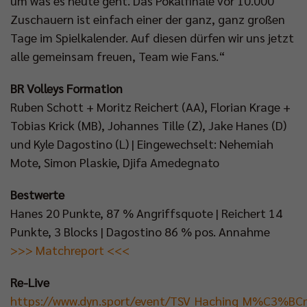
um was es heute geht. Das Pokalfinale vor 10.000
Zuschauern ist einfach einer der ganz, ganz großen
Tage im Spielkalender. Auf diesen dürfen wir uns jetzt
alle gemeinsam freuen, Team wie Fans.“
BR Volleys Formation
Ruben Schott + Moritz Reichert (AA), Florian Krage +
Tobias Krick (MB), Johannes Tille (Z), Jake Hanes (D)
und Kyle Dagostino (L) | Eingewechselt: Nehemiah
Mote, Simon Plaskie, Djifa Amedegnato
Bestwerte
Hanes 20 Punkte, 87 % Angriffsquote | Reichert 14
Punkte, 3 Blocks | Dagostino 86 % pos. Annahme
>>> Matchreport <<<
Re-Live
https://www.dyn.sport/event/TSV_Haching_M%C3%BCn