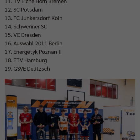
11. ⁠TV Eiche Horn Bremen
12. ⁠SC Potsdam
13. ⁠FC Junkersdorf Köln
14. ⁠Schweriner SC
15. ⁠VC Dresden
16. ⁠Auswahl 2011 Berlin
17. ⁠Energetyk Poznan II
18. ⁠ETV Hamburg
19. ⁠GSVE Delitzsch