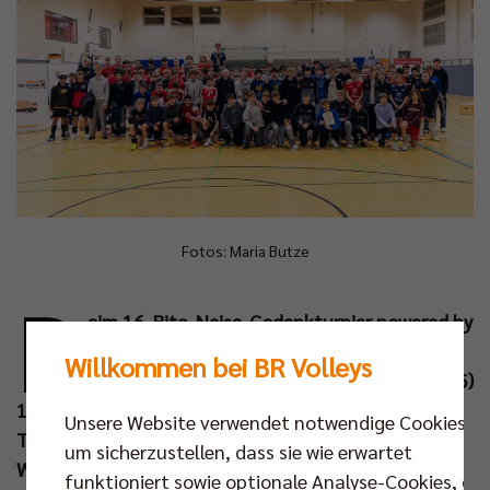
Fotos: Maria Butze
B
eim 16. Rita-Neise-Gedenkturnier powered by
Berlin Recycling GmbH spielten am
Willkommen bei BR Volleys
vergangenen Wochenende (04./05. Jan 2025)
19 Mannschaften in der Altersklasse U16 um den
Unsere Website verwendet notwendige Cookies,
Turniersieg. Nach zwei intensiven und hochklassigen
um sicherzustellen, dass sie wie erwartet
Wettkampftagen belegten die Gastgeber von den
funktioniert sowie optionale Analyse-Cookies, die