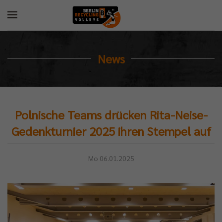
News
Polnische Teams drücken Rita-Neise-
Gedenkturnier 2025 ihren Stempel auf
Mo 06.01.2025