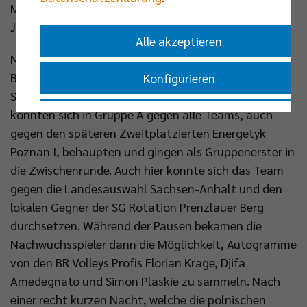
Meisterschaften 2025 sowie die Sichtungen der
Junioren-Nationalmannschaft vorzubereiten.
Alle akzeptieren
Nachdem am Freitag bereits einige Mannschaften in
Berlin empfangen wurden, startete das Turnier am
Konfigurieren
Samstag mit den Gruppenspielen. Die SCC JUNIORS
konnten sich in Gruppe A gegen alle Teams, auch
Nur essenzielle Cookies akzeptieren
gegen den späteren Zweitplatzierten Energetyk
Poznan I, behaupten und gingen als Gruppenerster in
Impressum
|
Datenschutzerklärung
die Zwischenrunde. Auch hier konnte sich das Team
gegen die Landesauswahl Sachsen-Anhalt und den
lokalen Gegner der SG Rotation Prenzlauer Berg
durchsetzen. Während der Pausen bekamen die
Nachwuchsspieler dann die Möglichkeit, Autogramme
von den BR Volleys Profis Florian Krage, Djifa
Amedegnato und Simon Plaskie zu sammeln. Nach
einer recht kurzen Nacht, welche die polnischen