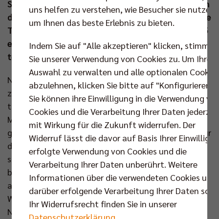
SCC JUNIORS den vierten Platz. Davor standen gleich
uns helfen zu verstehen, wie Besucher sie nutzen,
drei polnische Teams auf dem Treppchen. Das größte
um Ihnen das beste Erlebnis zu bieten.
Turnier der SCC-Nachwuchsabteilung war auch 2025
ein voller Erfolg und die Fortsetzung ist bereits
Indem Sie auf "Alle akzeptieren" klicken, stimmen
terminiert.
Sie unserer Verwendung von Cookies zu. Um Ihre
Auswahl zu verwalten und alle optionalen Cookie
Neben den Organisatoren der SCC JUNIORS nahmen
abzulehnen, klicken Sie bitte auf "Konfigurieren".
zwei weitere Teams aus Berlin an dem
Sie können ihre Einwilligung in die Verwendung vo
traditionsreichen Wettkampf teil. Dazu kamen vier
Cookies und die Verarbeitung Ihrer Daten jederzei
Mannschaften aus Polen, die übrigen reisten aus
mit Wirkung für die Zukunft widerrufen. Der
ganz Deutschland in die Hauptstadt. Es war nicht nur
Widerruf lässt die davor auf Basis Ihrer Einwilligu
das größte U16-Volleyballturnier hierzulande,
erfolgte Verwendung von Cookies und die
sondern auch Teil der U16-Jugendliga, in der die
Verarbeitung Ihrer Daten unberührt. Weitere
besten Spieler ihrer Altersklasse gegeneinander
Informationen über die verwendeten Cookies und
antreten. Die jungen Talente nutzten den
darüber erfolgende Verarbeitung Ihrer Daten sowi
Wettbewerb damit auch, um sich auf höchstem
Ihr Widerrufsrecht finden Sie in unserer
Niveau zu präsentieren und sich auf die Deutschen
Datenschutzerklärung
.