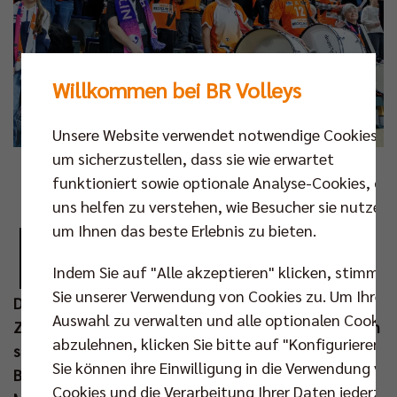
Willkommen bei BR Volleys
Unsere Website verwendet notwendige Cookies,
um sicherzustellen, dass sie wie erwartet
Fotos: Frank Ziegenrücker
funktioniert sowie optionale Analyse-Cookies, die
uns helfen zu verstehen, wie Besucher sie nutzen,
D
um Ihnen das beste Erlebnis zu bieten.
iesen Tag werden die Damen des Berlin-
Brandenburger Sportclubs sicher so schnell
Indem Sie auf "Alle akzeptieren" klicken, stimmen
nicht vergessen. Im Rahmen des
Sie unserer Verwendung von Cookies zu. Um Ihre
Doppelspieltags am Samstag (11. Jan) sind 3.531
Auswahl zu verwalten und alle optionalen Cookie
Zuschauer in der Max-Schmeling-Halle geblieben, um
abzulehnen, klicken Sie bitte auf "Konfigurieren".
sich nach dem 3:0-Heimsieg der BR Volleys gegen die
Sie können ihre Einwilligung in die Verwendung vo
Baden Volleys SSC Karlsruhe auch das Zweitliga-
Cookies und die Verarbeitung Ihrer Daten jederzei