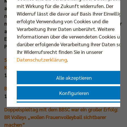
Match zwischen dem BBSC und dem VfL Oythe
mit Wirkung für die Zukunft widerrufen. Der
anzuschauen. Die Berliner Volleyballfans wurden
Widerruf lässt die davor auf Basis Ihrer Einwilligu
nicht enttäuscht: Das Heimteam feierte einen
erfolgte Verwendung von Cookies und die
mitreißenden 3:2-Comebackerfolg gegen den Gegner
Verarbeitung Ihrer Daten unberührt. Weitere
aus Niedersachsen und versprühte eine großartige
Informationen über die verwendeten Cookies und
Energie im Volleyballtempel. Das Medienecho zum
darüber erfolgende Verarbeitung Ihrer Daten sowi
Premierenevent:
Ihr Widerrufsrecht finden Sie in unserer
Datenschutzerklärung
.
Strukturelle Aufbauhilfe aus Charlottenburg für
Köpenicker Volleyballerinnen
12.01.2025 | Berliner Zeitung
Alle akzeptieren
BR Volleys starten mit Sieg gegen Karlsruhe ins Jahr
Konfigurieren
12.01.2025 | rbb24 (mit Video)
Nur essenzielle Cookies akzeptieren
Doppelspieltag mit dem BBSC war ein großer Erfolg:
BR Volleys „wollen Frauenvolleyball sichtbarer
machen“
Impressum
|
Datenschutzerklärung