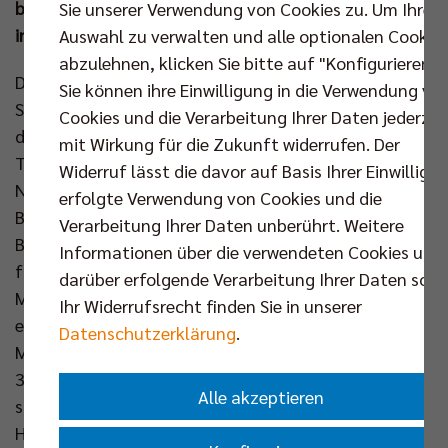
beim VC Bitterfeld-Wolfen auf, der für dieses Match
Sie unserer Verwendung von Cookies zu. Um Ihre
in die Anhalt-Arena Dessau umzieht.
Auswahl zu verwalten und alle optionalen Cookie
abzulehnen, klicken Sie bitte auf "Konfigurieren".
Die Mannschaft um Kapitän Ruben Schott tritt am
Sie können ihre Einwilligung in die Verwendung vo
Samstagmittag eine der kürzesten Auswärtsfahrten
Cookies und die Verarbeitung Ihrer Daten jederzei
dieser Saison an. Nur knapp 120 Kilometer legt das
mit Wirkung für die Zukunft widerrufen. Der
Team auf dem Weg nach Dessau zurück.
Widerruf lässt die davor auf Basis Ihrer Einwilligu
Normalerweise trägt der gastgebende Verein VC
erfolgte Verwendung von Cookies und die
Bitterfeld-Wolfen seine Heimspiele in der
Verarbeitung Ihrer Daten unberührt. Weitere
Bernsteinhalle im Nachbarort Friedersdorf aus, aber
Informationen über die verwendeten Cookies und
für das Highlight-Match gegen den Deutschen
darüber erfolgende Verarbeitung Ihrer Daten sowi
Meister wechseln die „BiWos“ in die ca. 30 km
Ihr Widerrufsrecht finden Sie in unserer
entfernte Anhalt-Arena. Damit steigt die
Datenschutzerklärung
.
Maximalkapazität von 380 Zuschauern auf stolze
3.000 Plätze. Auch der Berliner Trainer Joel Banks ist
Alle akzeptieren
sich bewusst, wie wichtig der Schritt in eine größere
Halle für den Verein ist: „Geschäftsführer Lukas