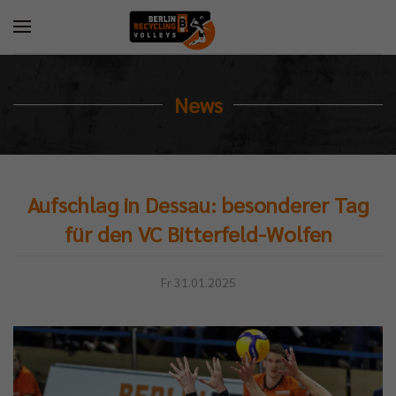
News
Aufschlag in Dessau: besonderer Tag
für den VC Bitterfeld-Wolfen
Fr 31.01.2025