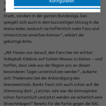
Konfigurieren
Thielemann ist jemand, der super motiviert ist, den
Volleyball voranzubringen. Nicht nur in der eigenen
Nur essenzielle Cookies akzeptieren
Stadt, sondern in der ganzen Bundesliga. Das
spiegelt sich auch in dem kurzzeitigen Umzug in die
Arena wider, wodurch sie hoffentlich mehr Fans und
Impressum
|
Datenschutzerklärung
Unterstützer erreichen können“, erklärt der
gebürtige Brite.
„Wir freuen uns darauf, den Fans hier ein echtes
Volleyball-Erlebnis auf hohem Niveau zu bieten – und
hoffen, dass viele aus der Region uns an diesen
besonderen Tagen unterstützen werden“, äußerte
sich Thielemann bei der Ankündigung des
Arenawechsels. Banks freut sich auch schon auf die
Stimmung dort: „Letztes Jahr war die Atmosphäre
schon fantastisch und jetzt werden sie sicherlich eine
Show hinlegen!“ Bereits für die Partie gegen die SVG