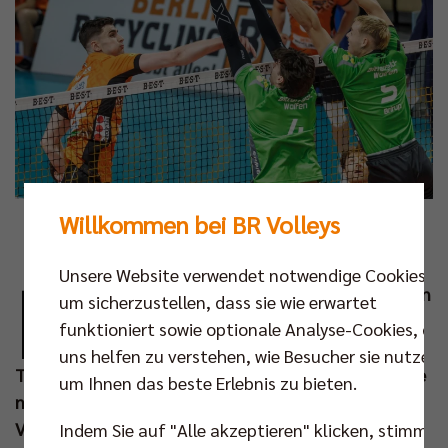
Willkommen bei BR Volleys
Foto: Andreas Gora
N
Unsere Website verwendet notwendige Cookies,
ach dem Champions-League-Kracher gegen
um sicherzustellen, dass sie wie erwartet
PGE Projekt Warschau am vergangenen
funktioniert sowie optionale Analyse-Cookies, die
Mittwoch (1:3) steht für das BR Volleys
uns helfen zu verstehen, wie Besucher sie nutzen,
Team am Samstag
(01. Feb um 18.00 Uhr)
bereits die
um Ihnen das beste Erlebnis zu bieten.
nächste Begegnung auf dem Spielplan. In der
Volleyball Bundesliga schlägt der Deutsche Meister
Indem Sie auf "Alle akzeptieren" klicken, stimmen