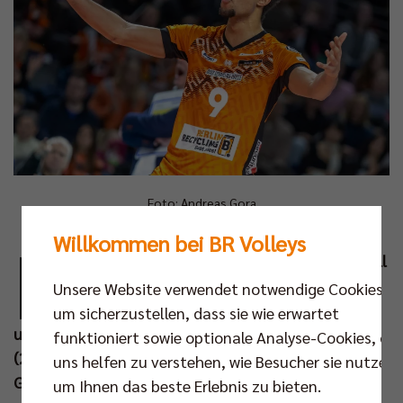
Foto: Andreas Gora
Willkommen bei BR Volleys
D
as BR Volleys Team hält sich in der Volleyball
Bundesliga weiter schadlos. Auch am 19.
Unsere Website verwendet notwendige Cookies,
Spieltag gaben sich die Berliner keine Blöße
um sicherzustellen, dass sie wie erwartet
und gewannen beim VC Bitterfeld-Wolfen mit 3:0
funktioniert sowie optionale Analyse-Cookies, die
(25:20, 25:18, 25:20). Für das Match waren die
uns helfen zu verstehen, wie Besucher sie nutzen,
Gastgeber extra in die Anhalt Arena Dessau
um Ihnen das beste Erlebnis zu bieten.