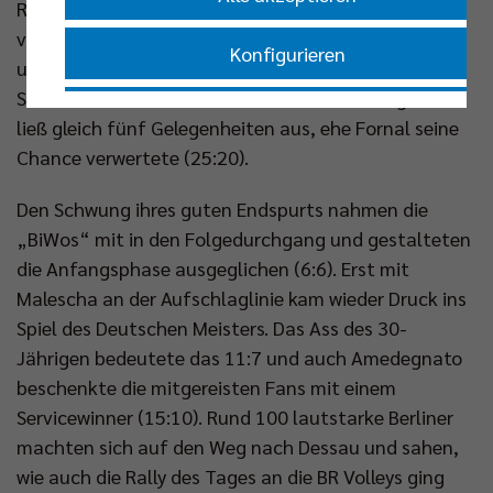
Rückstand nach Aufschlägen von Breitenbach
verkürzen (13:9). Fornal setzte den Block zum 18:11
Konfigurieren
und nun zogen die BR Volleys das Tempo an. Erst bei
Satzball Berlin wurde man noch einmal fahrig und
Nur essenzielle Cookies akzeptieren
ließ gleich fünf Gelegenheiten aus, ehe Fornal seine
Chance verwertete (25:20).
Impressum
|
Datenschutzerklärung
Den Schwung ihres guten Endspurts nahmen die
„BiWos“ mit in den Folgedurchgang und gestalteten
die Anfangsphase ausgeglichen (6:6). Erst mit
Malescha an der Aufschlaglinie kam wieder Druck ins
Spiel des Deutschen Meisters. Das Ass des 30-
Jährigen bedeutete das 11:7 und auch Amedegnato
beschenkte die mitgereisten Fans mit einem
Servicewinner (15:10). Rund 100 lautstarke Berliner
machten sich auf den Weg nach Dessau und sahen,
wie auch die Rally des Tages an die BR Volleys ging