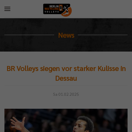
News
BR Volleys siegen vor starker Kulisse in
Dessau
Sa 01.02.2025