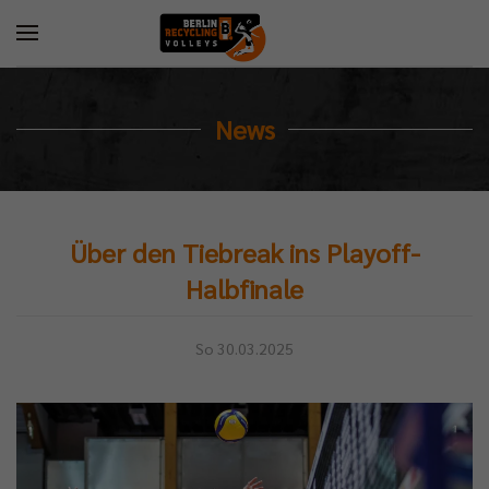
News
Über den Tiebreak ins Playoff-
Halbfinale
So 30.03.2025