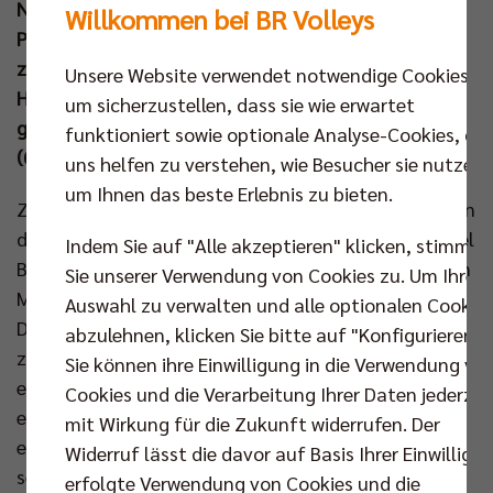
Netzhoppers KW für sich zu entscheiden. Mit 30
Willkommen bei BR Volleys
Punkten führte Jake Hanes seine Mannschaft dabei
zum Auswärtssieg. Im Halbfinale warten nun die
Unsere Website verwendet notwendige Cookies,
Helios Grizzlys Giesen und Tickets für die beiden
um sicherzustellen, dass sie wie erwartet
garantierten Heimspiele in der „best of five“-Serie
funktioniert sowie optionale Analyse-Cookies, die
(05. Apr und 13. Apr) sind jetzt erhältlich.
uns helfen zu verstehen, wie Besucher sie nutzen,
um Ihnen das beste Erlebnis zu bieten.
Zum zweiten Spiel der Playoff-Viertelfinalserie gegen
die Energiequelle Netzhoppers KW setzte Trainer Joel
Indem Sie auf "Alle akzeptieren" klicken, stimmen
Banks auf seine gewohnte Stammformation und den
Sie unserer Verwendung von Cookies zu. Um Ihre
Mittelblock bildeten Florian Krage und Tobias Krick.
Auswahl zu verwalten und alle optionalen Cookie
Den besseren Einstieg in den ersten Satz fanden
abzulehnen, klicken Sie bitte auf "Konfigurieren".
zunächst die Berliner, doch den Gastgebern gelang
Sie können ihre Einwilligung in die Verwendung vo
es den ersten kleinen Rückstand schnell wieder
Cookies und die Verarbeitung Ihrer Daten jederzei
einzuholen (6:5). Moritz Reichert punktete mit dem
mit Wirkung für die Zukunft widerrufen. Der
ersten Ass (11:7), doch vor allem Jake Hanes zeigte
Widerruf lässt die davor auf Basis Ihrer Einwilligu
sein Können im Aufschlag. Eine Zehn-Punkte-
erfolgte Verwendung von Cookies und die