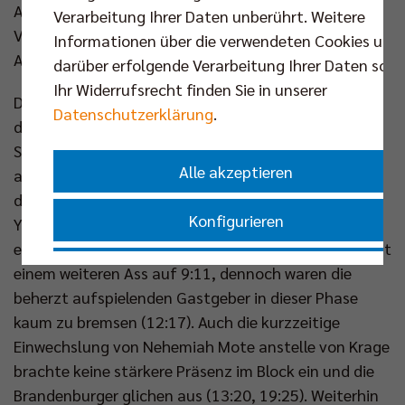
Aufschlagserie inklusive vier Assen sorgte für klare
Verarbeitung Ihrer Daten unberührt. Weitere
Verhältnisse im ersten Satz (22:9), den Krage per
Informationen über die verwendeten Cookies und
Angriff abschloss (25:12).
darüber erfolgende Verarbeitung Ihrer Daten sowi
Ihr Widerrufsrecht finden Sie in unserer
Doch die Dominanz des Deutschen Meisters verflog
Datenschutzerklärung
.
dann eine Stunde lang. Reichert wurde mit
Schmerzen im Knie als Vorsichtsmaßnahme
Alle akzeptieren
ausgewechselt und von Simon Plaskie ersetzt. Mit
der ausverkauften Halle im Rücken gelang es nun
Konfigurieren
Yann Böhme und den Netzhoppers den Druck zu
erhöhen (6:9). Der US-Amerikaner Hanes verkürzte mit
Nur essenzielle Cookies akzeptieren
einem weiteren Ass auf 9:11, dennoch waren die
beherzt aufspielenden Gastgeber in dieser Phase
kaum zu bremsen (12:17). Auch die kurzzeitige
Impressum
|
Datenschutzerklärung
Einwechslung von Nehemiah Mote anstelle von Krage
brachte keine stärkere Präsenz im Block ein und die
Brandenburger glichen aus (13:20, 19:25). Weiterhin