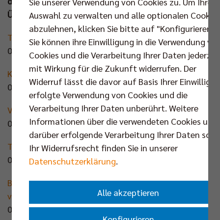
des deutschen Volleyballs. Das Medienecho im
Sie unserer Verwendung von Cookies zu. Um Ihre
Überblick:
Auswahl zu verwalten und alle optionalen Cookie
abzulehnen, klicken Sie bitte auf "Konfigurieren".
Tobias Krick: Eine Zukunft voller Fragezeichen
Sie können ihre Einwilligung in die Verwendung vo
07.05.2025 | yahoo.com (mit SID)
Cookies und die Verarbeitung Ihrer Daten jederzei
mit Wirkung für die Zukunft widerrufen. Der
Krick geht, Wegner lobt - Volleys holen Amerikaner
Widerruf lässt die davor auf Basis Ihrer Einwilligu
06.05.2025 | Süddeutsche Zeitung
erfolgte Verwendung von Cookies und die
Verarbeitung Ihrer Daten unberührt. Weitere
Volleyball-Influencer Krick fühlt sich übersättigt
Informationen über die verwendeten Cookies und
06.05.2025 | FAZ
darüber erfolgende Verarbeitung Ihrer Daten sowi
TikTok-Star denkt an Volleyball-Pause
Ihr Widerrufsrecht finden Sie in unserer
06.05.2025 | BILD
Datenschutzerklärung
.
BR Volleys verpflichten Nolan Flexen - und
Alle akzeptieren
verzeichnen mehrere Abgänge
06.05.2025 | rbb24
Konfigurieren