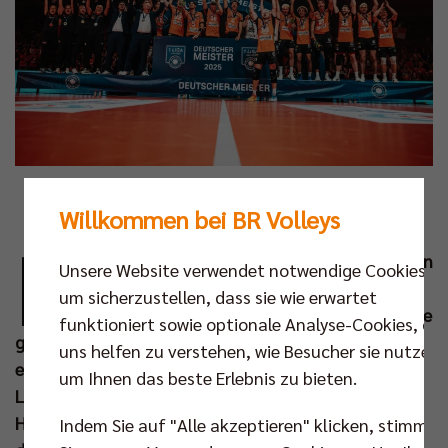
Foto: Justus Stegemann
Willkommen bei BR Volleys
D
ie Berlin Recycling Volleys sind zum 15. Mal in
Unsere Website verwendet notwendige Cookies,
ihrer Vereinsgeschichte Deutscher Meister.
um sicherzustellen, dass sie wie erwartet
Mit 3:0 entschieden die Berliner die Finalserie
funktioniert sowie optionale Analyse-Cookies, die
gegen die SVG Lüneburg für sich und damit gelang
uns helfen zu verstehen, wie Besucher sie nutzen,
erneut die Verteidigung des nationalen Triples aus
um Ihnen das beste Erlebnis zu bieten.
Ligacup, DVV-Pokal und Meisterschaft. So steht der
Hauptstadtclub nun seit einer Dekade an der Spitze
Indem Sie auf "Alle akzeptieren" klicken, stimmen