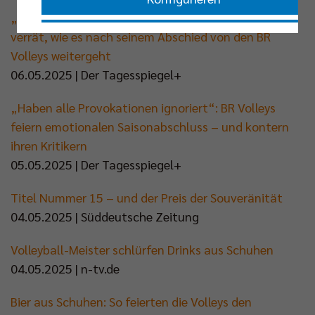
„Ich bin übersättigt“: Tiktok-Star Tobias Krick
Nur essenzielle Cookies akzeptieren
verrät, wie es nach seinem Abschied von den BR
Volleys weitergeht
06.05.2025 | Der Tagesspiegel+
Impressum
|
Datenschutzerklärung
„Haben alle Provokationen ignoriert“: BR Volleys
feiern emotionalen Saisonabschluss – und kontern
ihren Kritikern
05.05.2025 | Der Tagesspiegel+
Titel Nummer 15 – und der Preis der Souveränität
04.05.2025 | Süddeutsche Zeitung
Volleyball-Meister schlürfen Drinks aus Schuhen
04.05.2025 | n-tv.de
Bier aus Schuhen: So feierten die Volleys den