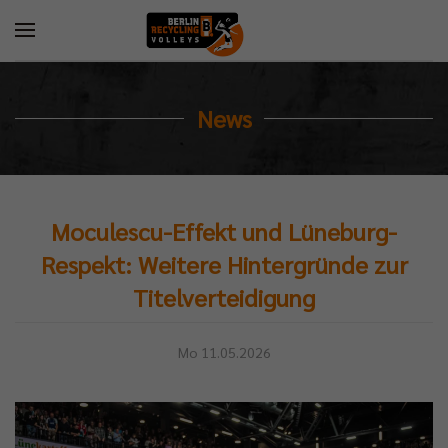
News
Moculescu-Effekt und Lüneburg-
Respekt: Weitere Hintergründe zur
Titelverteidigung
Mo 11.05.2026