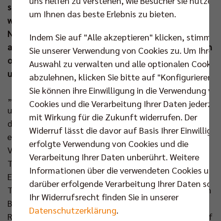
uns helfen zu verstehen, wie Besucher sie nutzen,
sich die Wege des BR Volleys Teams 2025/26 und es
um Ihnen das beste Erlebnis zu bieten.
warten Sommerpause oder Pflichten mit der
Nationalmannschaft. Beim Abschied von den Fans
Indem Sie auf "Alle akzeptieren" klicken, stimmen
am Samstag ließ Kaweh Niroomand noch mit dem ein
Sie unserer Verwendung von Cookies zu. Um Ihre
oder anderen Detail zum Titelgewinn aufhorchen –
Auswahl zu verwalten und alle optionalen Cookie
unter anderem mit der Rolle von Stelian Moculescu.
abzulehnen, klicken Sie bitte auf "Konfigurieren".
Sie können ihre Einwilligung in die Verwendung vo
„Ich habe ihn vor dem Start der Playoffs angerufen
Cookies und die Verarbeitung Ihrer Daten jederzei
und um Hilfe gebeten“, sorgte Kaweh Niroomand bei
mit Wirkung für die Zukunft widerrufen. Der
den Gästen auf der Saisonabschlussfeier für viele
Widerruf lässt die davor auf Basis Ihrer Einwilligu
erstaunte Gesichter. „Ihn“, damit meinte der BR
erfolgte Verwendung von Cookies und die
Volleys Geschäftsführer niemand Geringeren als
Verarbeitung Ihrer Daten unberührt. Weitere
Trainer-Legende Stelian Moculescu. „Stelian kam ab
Informationen über die verwendeten Cookies und
Ende März, als die Mannschaft wieder vollständige
darüber erfolgende Verarbeitung Ihrer Daten sowi
Trainingswochen absolvieren konnte, mehrfach nach
Ihr Widerrufsrecht finden Sie in unserer
Berlin. Er hat den Spielern neue Impulse gegeben und
Datenschutzerklärung
.
Reize gesetzt. So eine Persönlichkeit hat Wirkung auf