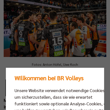
Fotos: Anton Höfel, Uwe Koch
N
Willkommen bei BR Volleys
och ist die Feierlaune bei den Berlin
Recycling Volleys nicht verflogen. Am
Unsere Website verwendet notwendige Cookies,
Mittwoch wird der alte und neue Deutsche
um sicherzustellen, dass sie wie erwartet
Meister vom Regierenden Bürgermeister Kai Wegner
funktioniert sowie optionale Analyse-Cookies, die
im Roten Rathaus empfangen. Erst danach trennen