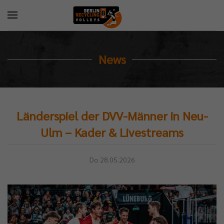
News
Länderspiel der DVV-Männer in Neu-
Ulm – Kader & Livestreams
Do 28.05.2026