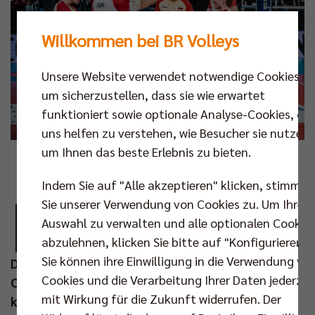
Willkommen bei BR Volleys
Unsere Website verwendet notwendige Cookies,
um sicherzustellen, dass sie wie erwartet
funktioniert sowie optionale Analyse-Cookies, die
uns helfen zu verstehen, wie Besucher sie nutzen,
um Ihnen das beste Erlebnis zu bieten.
Foto: Anton Höfel
Indem Sie auf "Alle akzeptieren" klicken, stimmen
D
Sie unserer Verwendung von Cookies zu. Um Ihre
ie deutsche Männer-Nationalmannschaft
Auswahl zu verwalten und alle optionalen Cookie
startet am Samstag in Neu-Ulm in den
abzulehnen, klicken Sie bitte auf "Konfigurieren".
Länderspiel-Sommer. Am 30. Mai treffen die
Sie können ihre Einwilligung in die Verwendung vo
DVV-Männer in der ratiopharm Arena auf
Cookies und die Verarbeitung Ihrer Daten jederzei
Olympiasieger Frankreich. Das Spiel wird live und
mit Wirkung für die Zukunft widerrufen. Der
kostenlos auf YouTube und Twitch übertragen.