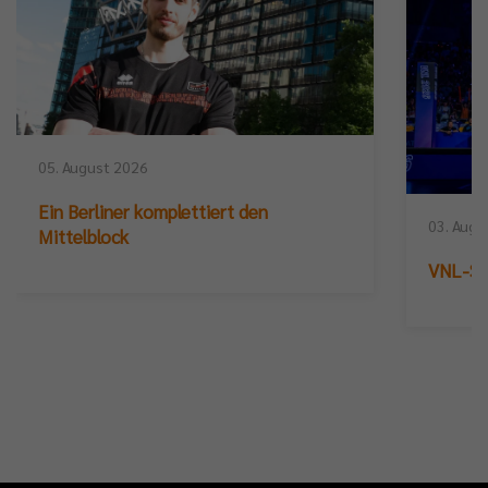
05. August 2026
Ein Berliner komplettiert den
03. Augu
Mittelblock
VNL-Sil