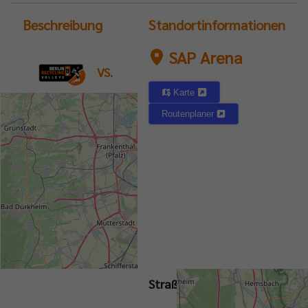
Beschreibung
Standortinformationen
SAP Arena
VS.
Karte
Routenplaner
DVV-Pokalfinale
2025
Straße