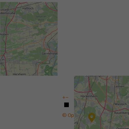
+
−
© OpenStreetMap