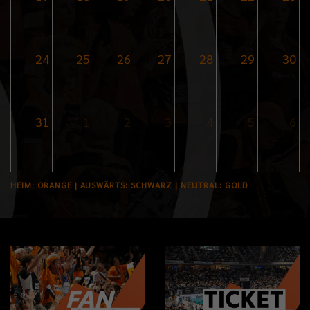
Impressum
|
Datenschutzerklärung
24
25
26
27
28
29
30
31
1
2
3
4
5
6
HEIM: ORANGE | AUSWÄRTS: SCHWARZ | NEUTRAL: GOLD