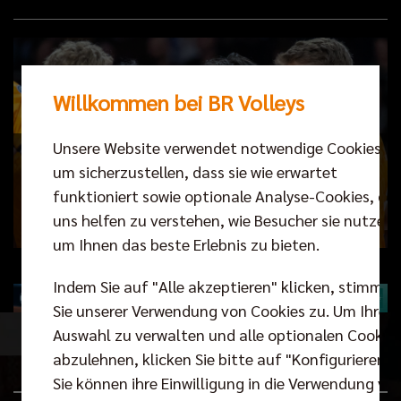
Willkommen bei BR Volleys
Unsere Website verwendet notwendige Cookies,
Mit Klick stimmen Sie der Übertragung von Daten
um sicherzustellen, dass sie wie erwartet
an YouTube zu.
funktioniert sowie optionale Analyse-Cookies, die
uns helfen zu verstehen, wie Besucher sie nutzen,
Video starten
um Ihnen das beste Erlebnis zu bieten.
Indem Sie auf "Alle akzeptieren" klicken, stimmen
Sie unserer Verwendung von Cookies zu. Um Ihre
Auswahl zu verwalten und alle optionalen Cookie
abzulehnen, klicken Sie bitte auf "Konfigurieren".
Kalender
Sie können ihre Einwilligung in die Verwendung vo