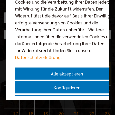
Cookies und die Verarbeitung Ihrer Daten jederzei
mit Wirkung für die Zukunft widerrufen. Der
Widerruf lässt die davor auf Basis Ihrer Einwilligu
August 2026
Heute
erfolgte Verwendung von Cookies und die
Verarbeitung Ihrer Daten unberührt. Weitere
Mo
Di
Mi
Do
Fr
Sa
So
Informationen über die verwendeten Cookies und
27
28
29
30
31
1
2
darüber erfolgende Verarbeitung Ihrer Daten sowi
Ihr Widerrufsrecht finden Sie in unserer
Datenschutzerklärung
.
3
4
5
6
7
8
9
Alle akzeptieren
Konfigurieren
10
11
12
13
14
15
16
Nur essenzielle Cookies akzeptieren
17
18
19
20
21
22
23