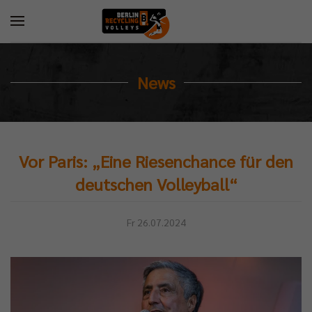
News
Vor Paris: „Eine Riesenchance für den
deutschen Volleyball“
Fr 26.07.2024