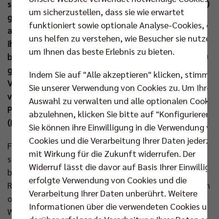
startet bereits Samstagmorgen (27. Jul um 9.00 Uhr)
um sicherzustellen, dass sie wie erwartet
gegen Japan ins Turnier. Zwei Tage später wird es
funktioniert sowie optionale Analyse-Cookies, die
auch für Beachvolleyballerin Louisa Lippmann und
uns helfen zu verstehen, wie Besucher sie nutzen,
ihre Partnerin Laura Ludwig ernst. Ihr Auftaktspiel
um Ihnen das beste Erlebnis zu bieten.
bestreiten „LLLL“ am Montag (29. Jul um 21.00 Uhr)
gegen die Lokalmatadorinnen Placette/Richard. BR
Indem Sie auf "Alle akzeptieren" klicken, stimmen
Volleys Geschäftsführer Kaweh Niroomand drückt
Sie unserer Verwendung von Cookies zu. Um Ihre
vor Ort die Daumen und hofft, dass die Auftritte in
Auswahl zu verwalten und alle optionalen Cookie
Paris auch einen nachhaltigen Effekt für den
abzulehnen, klicken Sie bitte auf "Konfigurieren".
(Beach)Volleyball in Deutschland haben.
Sie können ihre Einwilligung in die Verwendung vo
Cookies und die Verarbeitung Ihrer Daten jederzei
Für alle fünf BR Volleys Athletinnen und Athleten
mit Wirkung für die Zukunft widerrufen. Der
stehen die ersten Olympischen Spiele unmittelbar
Widerruf lässt die davor auf Basis Ihrer Einwilligu
bevor. Louisa Lippmann, Johannes Tille, Moritz
erfolgte Verwendung von Cookies und die
Reichert, Tobias Krick und Ruben Schott kämpfen um
Verarbeitung Ihrer Daten unberührt. Weitere
olympische Medaillen beim größten Sportevent der
Informationen über die verwendeten Cookies und
Welt, das sich auch Kaweh Niroomand nicht