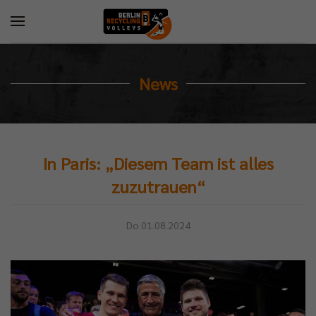
News
In Paris: „Diesem Team ist alles
zuzutrauen“
Do 01.08.2024