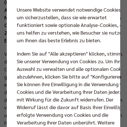
(02. Aug um 9.00 Uhr) das letzte Gruppenspiel gegen
Unsere Website verwendet notwendige Cookies,
Argentinien. BR Volleys Geschäftsführer Kaweh
um sicherzustellen, dass sie wie erwartet
Niroomand verfolgte den Auftritt von Hannes Tille &
funktioniert sowie optionale Analyse-Cookies, die
Co gegen die US-Boys live in der mehr als 10.000
uns helfen zu verstehen, wie Besucher sie nutzen,
Zuschauer fassenden Arena und glaubt an den
um Ihnen das beste Erlebnis zu bieten.
Einzug ins Viertelfinale.
Indem Sie auf "Alle akzeptieren" klicken, stimmen
Viele deutsche Anhänger und bekannte Gesichter aus
Sie unserer Verwendung von Cookies zu. Um Ihre
der Volleyball Bundesliga sahen am Dienstag live vor
Auswahl zu verwalten und alle optionalen Cookie
Ort die spannende Aufholjagd der DVV-Auswahl
abzulehnen, klicken Sie bitte auf "Konfigurieren".
gegen die USA. Trotz der Leistungssteigerung reichte
Sie können ihre Einwilligung in die Verwendung vo
es – anders als drei Tage zuvor gegen Japan –
Cookies und die Verarbeitung Ihrer Daten jederzei
diesmal nicht ganz zum Sieg. Dennoch begeisterte
mit Wirkung für die Zukunft widerrufen. Der
das Team von Bundestrainer Michal Winiarski mit den
Widerruf lässt die davor auf Basis Ihrer Einwilligu
vier BR Volleys Akteuren im Kader ein weiteres Mal
erfolgte Verwendung von Cookies und die
und hat beim olympischen Turnier alles in der eigenen
Verarbeitung Ihrer Daten unberührt. Weitere
Hand. Das Comeback gegen die US-Amerikaner sah