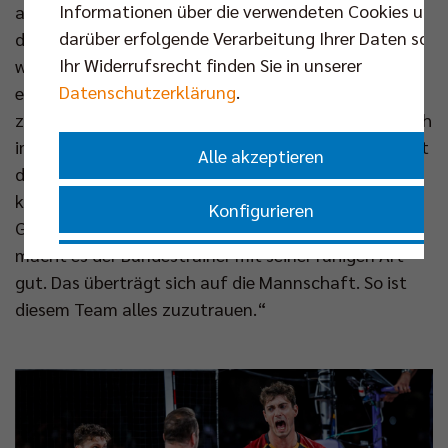
Informationen über die verwendeten Cookies und
auch Kaweh Niroomand vor Ort und ist optimistisch,
darüber erfolgende Verarbeitung Ihrer Daten sowi
dass die Reise für Tille & Co über die Gruppe hinaus
Ihr Widerrufsrecht finden Sie in unserer
weitergehen kann: „Unsere Mannschaft profitiert
Datenschutzerklärung
.
extrem von ihrer Ausgeglichenheit und den
zahlreichen Wechseloptionen. Georg Grozer, der noch
immer Weltklasse ist, einmal ausgenommen, verfügt
Alle akzeptieren
das Team über elf Spieler auf selbem Niveau. Jeder
kann etwas zum Erfolg beitragen und man hat das
Konfigurieren
Gefühl, jeder gönnt es dem anderen auch. Dazu
macht es der Bundestrainer mit seiner ruhigen Art
Nur essenzielle Cookies akzeptieren
gut. Das überträgt sich auf die Mannschaft. So ist
diesem Team alles zuzutrauen.“
Impressum
|
Datenschutzerklärung