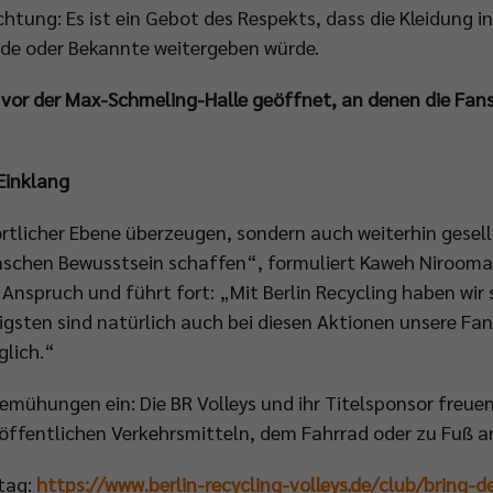
ung: Es ist ein Gebot des Respekts, dass die Kleidung in
nde oder Bekannte weitergeben würde.
 vor der Max-Schmeling-Halle geöffnet, an denen die Fans
Einklang
ortlicher Ebene überzeugen, sondern auch weiterhin gese
schen Bewusstsein schaffen“, formuliert Kaweh Nirooma
Anspruch und führt fort: „Mit Berlin Recycling haben wir s
gsten sind natürlich auch bei diesen Aktionen unsere Fans
glich.“
emühungen ein: Die BR Volleys und ihr Titelsponsor freuen
öffentlichen Verkehrsmitteln, dem Fahrrad oder zu Fuß an
ltag:
https://www.berlin-recycling-volleys.de/club/bring-