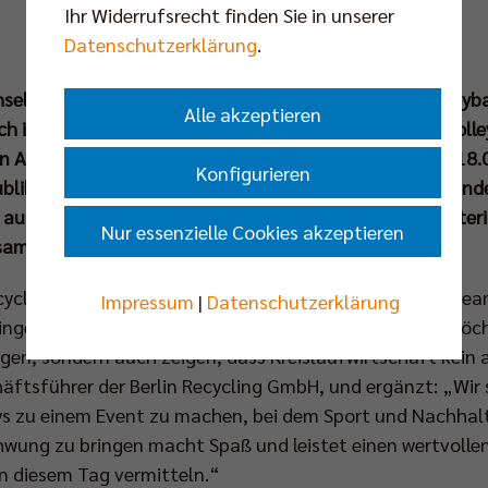
Ihr Widerrufsrecht finden Sie in unserer
Datenschutzerklärung
.
sel und eine spannungsgeladene Atmosphäre im Volleybal
Alle akzeptieren
ch in der Saison 2024/25 einmal mehr die Herzen der Voll
n Auftritt gegen den VfB Friedrichshafen (12. Okt um 18.
Konfigurieren
Publikums mal wieder so richtig in Schwung gebracht, so
ng auch auf den ressourcenschonenden Umgang mit Materi
Nur essenzielle Cookies akzeptieren
ksam gemacht werden.
cycling sind schon seit vielen Jahren ein eingespieltes T
Impressum
|
Datenschutzerklärung
gen wir es noch einmal auf den Punkt. Gemeinsam möchte
orgen, sondern auch zeigen, dass Kreislaufwirtschaft kein
äftsführer der Berlin Recycling GmbH, und ergänzt: „Wir si
s zu einem Event zu machen, bei dem Sport und Nachhalt
chwung zu bringen macht Spaß und leistet einen wertvolle
an diesem Tag vermitteln.“