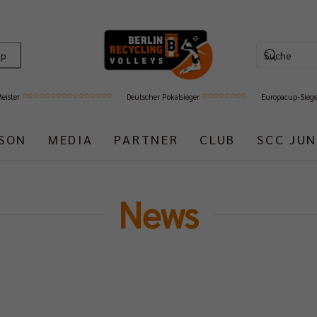
op
Meister
Deutscher Pokalsieger
Europacup-Sieg
ISON
MEDIA
PARTNER
CLUB
SCC JUN
News