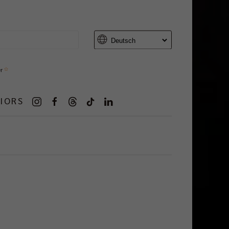
er
IORS